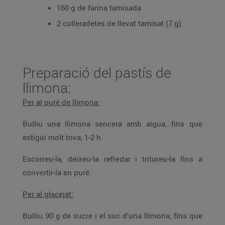
160 g de farina tamisada
2 culleradetes de llevat tamisat (7 g)
Preparació del pastís de
llimona:
Per al puré de llimona:
Bulliu una llimona sencera amb aigua, fins que
estigui molt tova, 1-2 h.
Escorreu-la, deixeu-la refredar i tritureu-la fins a
convertir-la en puré.
Per al glacejat:
Bulliu 90 g de sucre i el suc d’una llimona, fins que