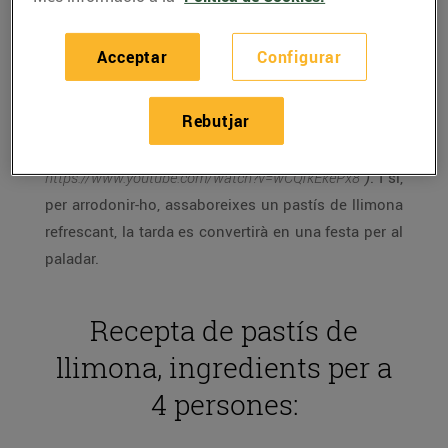
Una tarda qualsevol a casa pot deixar de ser
avorrida, fins i tot un dia de pluja com avui, si
Acceptar
Configurar
deixes volar la imaginació observant, des de la
finestra un llimoner de color groc sota el cel blau
Rebutjar
per la finestra, com explica la cançó
Lemon Tree
del
grup de rock alemany Fools Garden
(
https://www.youtube.com/watch?v=wCQfkEkePx8
)
. I si,
per arrodonir-ho, assaboreixes un pastís de llimona
refrescant, la tarda es convertirà en una festa per al
paladar.
Recepta de pastís de
llimona, ingredients per a
4 persones: