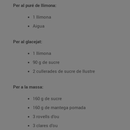
Per al puré de llimona:
1 llimona
Aigua
Per al glacejat:
1 llimona
90 g de sucre
2 cullerades de sucre de llustre
Per a la massa:
160 g de sucre
160 g de mantega pomada
3 rovells d’ou
3 clares d’ou