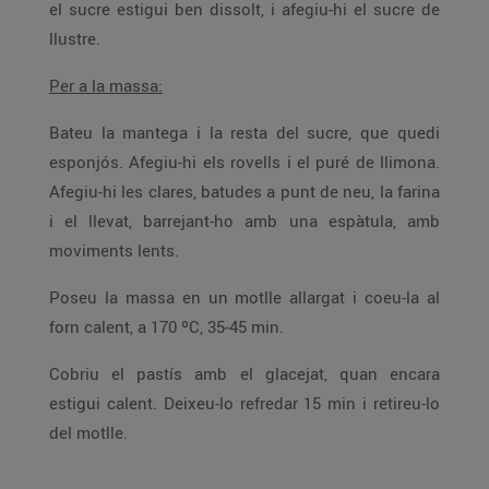
el sucre estigui ben dissolt, i afegiu-hi el sucre de
llustre.
Per a la massa:
Bateu la mantega i la resta del sucre, que quedi
esponjós. Afegiu-hi els rovells i el puré de llimona.
Afegiu-hi les clares, batudes a punt de neu, la farina
i el llevat, barrejant-ho amb una espàtula, amb
moviments lents.
Poseu la massa en un motlle allargat i coeu-la al
forn calent, a 170 ºC, 35-45 min.
Cobriu el pastís amb el glacejat, quan encara
estigui calent. Deixeu-lo refredar 15 min i retireu-lo
del motlle.