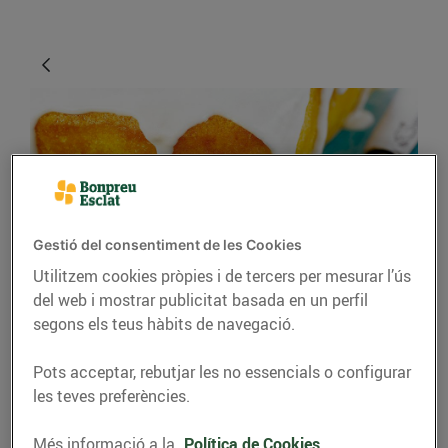
Gestió del consentiment de les Cookies
Utilitzem cookies pròpies i de tercers per mesurar l’ús
RECEPTES
del web i mostrar publicitat basada en un perfil
segons els teus hàbits de navegació.
Recepta de pastís de
llimona
Pots acceptar, rebutjar les no essencials o configurar
les teves preferències.
31/de març/2020
Més informació a la
Política de Cookies.