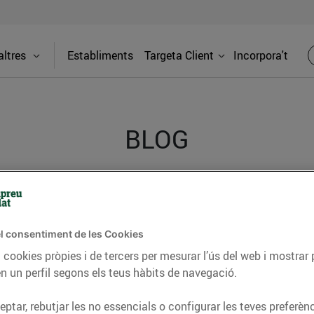
ltres
Establiments
Targeta Client
Incorpora't
BLOG
ceptes, consells nutricionals, informació d’actualitat
del nostre territori i molts altres temes.
l consentiment de les Cookies
 cookies pròpies i de tercers per mesurar l’ús del web i mostrar 
n un perfil segons els teus hàbits de navegació.
TAT
CONSELLS I HÀBITS SALUDABLES
ENERGIA
GASTRONOMIA
ptar, rebutjar les no essencials o configurar les teves preferènc