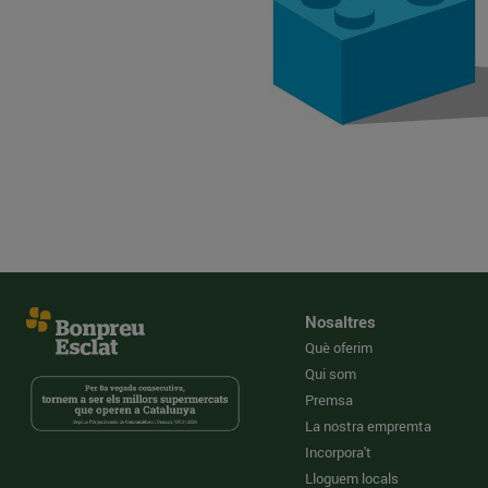
Nosaltres
Què oferim
Qui som
Premsa
La nostra empremta
Incorpora't
Lloguem locals