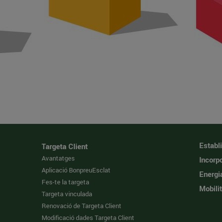
Establ
Targeta Client
Avantatges
Incorpo
Aplicació BonpreuEsclat
Energi
Fes-te la targeta
Mobilit
Targeta vinculada
Renovació de Targeta Client
Modificació dades Targeta Client