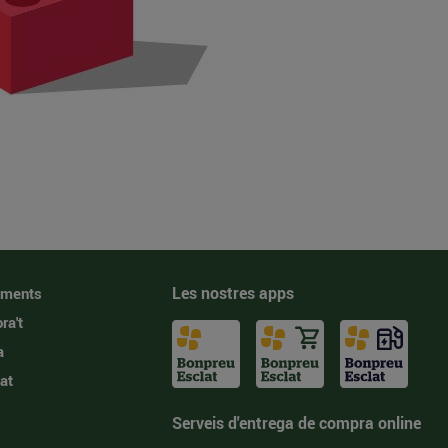
Les nostres apps
iments
ra't
a
at
Serveis d'entrega de compra online