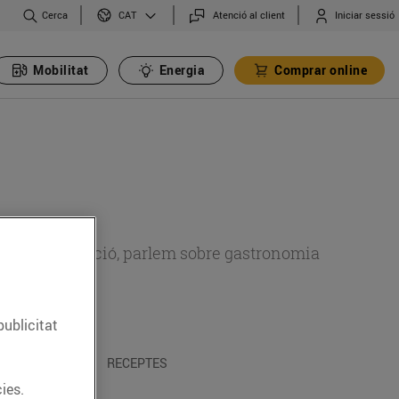
Cerca
Atenció al client
Iniciar sessió
CAT
Mobilitat
Energia
Comprar online
 sobre alimentació, parlem sobre gastronomia
publicitat
 I TRADICIONS
RECEPTES
ies.