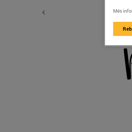
Més info
Reb