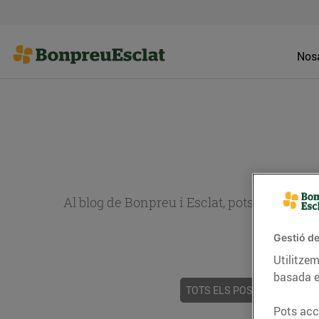
Nosa
Al blog de Bonpreu i Esclat, pots trobar re
Gestió de
Utilitzem
basada e
TOTS ELS POSTS
ACTUALI
Pots acce