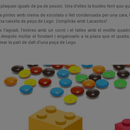
 3 plaques iguals de pa de pessic. Una d’elles la buides fent que 
 pintes amb crema de xocolata o llet condensada per una cara, f
una caixeta de peça de Lego. L’ompliràs amb Lacasitos!
 t’agradi, l’estires amb un corró i el talles amb el motlle quad
 després mullar el fondant i enganxarlo a la placa que et queda
rear la part de dalt d’una peça de Lego.