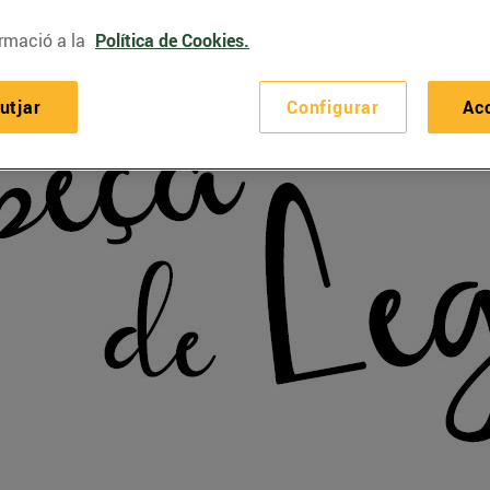
rmació a la
Política de Cookies.
utjar
Configurar
Ac