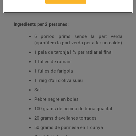
25/de juny/2020
Ingredients per 2 persones:
6 porros prims sense la part verda
(aprofitem la part verda per a fer un caldo)
1 pela de taronja i ½ per ratllar al final
1 fulles de romaní
1 fulles de farigola
1 raig d’oli d’oliva suau
Sal
Pebre negre en boles
100 grams de cecina de bona qualitat
20 grams d’avellanes torrades
50 grams de parmesà en 1 cunya