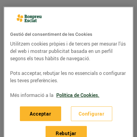
Gestió del consentiment de les Cookies
Utilitzem cookies pròpies i de tercers per mesurar l’ús
del web i mostrar publicitat basada en un perfil
segons els teus hàbits de navegació.
Pots acceptar, rebutjar les no essencials o configurar
les teves preferències.
RECEPTES
Més informació a la
Política de Cookies.
Recepta de porros
confitats a l’aroma de
Acceptar
Configurar
taronja, cecina i
avellanes
Rebutjar