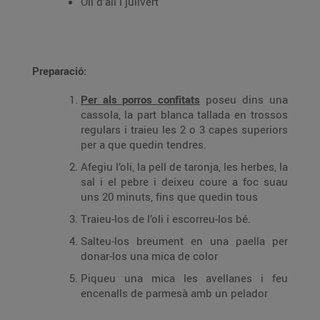
Oli d’all i julivert
Preparació:
Per als porros confitats
poseu dins una
cassola, la part blanca tallada en trossos
regulars i traieu les 2 o 3 capes superiors
per a que quedin tendres.
Afegiu l’oli, la pell de taronja, les herbes, la
sal i el pebre i deixeu coure a foc suau
uns 20 minuts, fins que quedin tous
Traieu-los de l’oli i escorreu-los bé.
Salteu-los breument en una paella per
donar-los una mica de color
Piqueu una mica les avellanes i feu
encenalls de parmesà amb un pelador