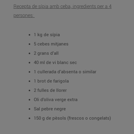
Recepta de sípia amb ceba, ingredients per a 4
persones:
1 kg de sípia
5 cebes mitjanes
2 grans d’all
40 ml de vi blanc sec
1 cullerada d’absenta o similar
1 brot de farigola
2 fulles de llorer
Oli d’oliva verge extra
Sal pebre negre
150 g de pèsols (frescos o congelats)