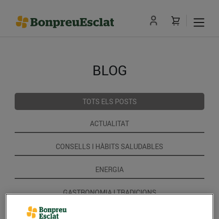
BLOG
TOTS ELS POSTS
ACTUALITAT
CONSELLS I HÀBITS SALUDABLES
ENERGIA
GASTRONOMIA I TRADICIONS
RECEPTES