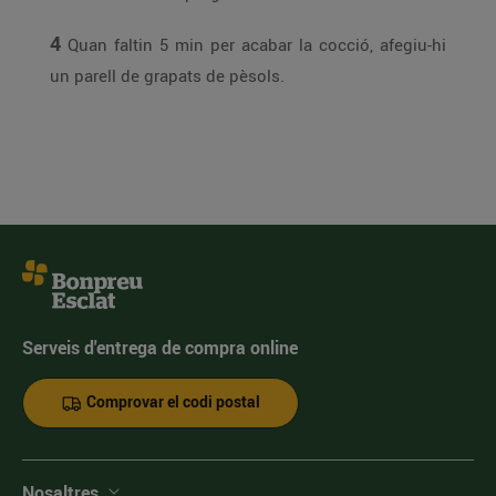
4
Quan faltin 5 min per acabar la cocció, afegiu-hi
un parell de grapats de pèsols.
Serveis d'entrega de compra online
Comprovar el codi postal
Nosaltres