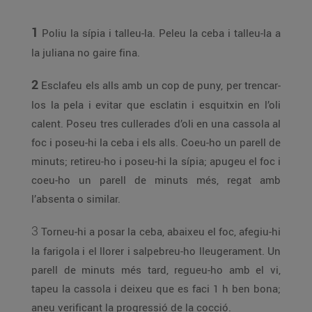
1
Poliu la sípia i talleu-la. Peleu la ceba i talleu-la a
la juliana no gaire fina.
2
Esclafeu els alls amb un cop de puny, per trencar-
los la pela i evitar que esclatin i esquitxin en l’oli
calent. Poseu tres cullerades d’oli en una cassola al
foc i poseu-hi la ceba i els alls. Coeu-ho un parell de
minuts; retireu-ho i poseu-hi la sípia; apugeu el foc i
coeu-ho un parell de minuts més, regat amb
l’absenta o similar.
3
Torneu-hi a posar la ceba, abaixeu el foc, afegiu-hi
la farigola i el llorer i salpebreu-ho lleugerament. Un
parell de minuts més tard, regueu-ho amb el vi,
tapeu la cassola i deixeu que es faci 1 h ben bona;
aneu verificant la progressió de la cocció.