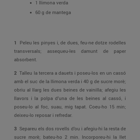
1 llimona verda
60 g de mantega
1
Peleu les pinyes i, de dues, feu-ne dotze rodelles
transversals; assequeu-les damunt de paper
absorbent.
2
Talleu la tercera a dauets i poseu-los en un cassó
amb el suc de la llimona verda i 40 g de sucre morè;
obriu al llarg les dues beines de vainilla; afegiu les
llavors i la polpa d’una de les beines al cassó, i
poseu-lo al foc, suau, mig tapat. Coeu-ho 15 min;
deixeu-lo reposar i refredar.
3
Separeu els dos rovells d’ou i afegiu-hi la resta de
sucre morè; bateu-ho 2 min. Incorporeu-hi la llet