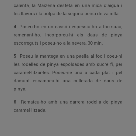
calenta, la Maizena desfeta en una mica d’aigua i
les llavors i la polpa de la segona beina de vainilla.
4
Poseu-ho en un cassó i espessiu-ho a foc suau,
remenant-ho. Incorporeu-hi els daus de pinya
escorreguts i poseu-ho a la nevera, 30 min.
5
Poseu la mantega en una paella al foc i coeu-hi
les rodelles de pinya espolsades amb sucre fi, per
caramel·litzar-les. Poseu-ne una a cada plat i pel
damunt escampeu-hi una cullerada de daus de
pinya.
6
Remateu-ho amb una darrera rodella de pinya
caramel·litzada.