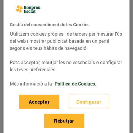
Gestió del consentiment de les Cookies
Utilitzem cookies pròpies i de tercers per mesurar l’ús
del web i mostrar publicitat basada en un perfil
segons els teus hàbits de navegació.
Pots acceptar, rebutjar les no essencials o configurar
les teves preferències.
Més informació a la
Política de Cookies.
RECEPTES
Recepta de torre de
Acceptar
Configurar
pinya
17/de maig/2019
Rebutjar