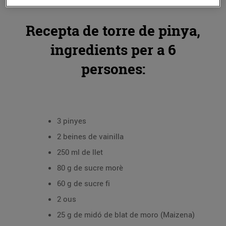
Recepta de torre de pinya,
ingredients per a 6
persones:
3 pinyes
2 beines de vainilla
250 ml de llet
80 g de sucre morè
60 g de sucre fi
2 ous
25 g de midó de blat de moro (Maizena)