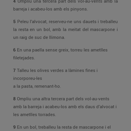
4
Ompliu una tercera part dels vol-au-vents amb la
barreja i acabeu-los amb els pinyons.
5
Peleu l’alvocat, reserveu-ne uns dauets i treballeu
la resta en un bol, amb la meitat del mascarpone i
un raig de suc de llimona.
6
En una paella sense greix, torreu les ametlles
filetejades.
7
Talleu les olives verdes a làmines fines i
incorporeu-les
a la pasta, remenant-ho.
8
Ompliu una altra tercera part dels vol-au-vents
amb la barreja i acabeu-los amb els daus d’alvocat i
les ametlles torrades.
9
En un bol, treballeu la resta de mascarpone i el