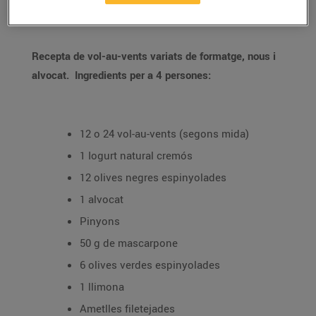
21/de juny/2019
Recepta de vol-au-vents variats de formatge, nous i
alvocat.
Ingredients per a 4 persones:
12 o 24 vol-au-vents (segons mida)
1 Iogurt natural cremós
12 olives negres espinyolades
1 alvocat
Pinyons
50 g de mascarpone
6 olives verdes espinyolades
1 llimona
Ametlles filetejades