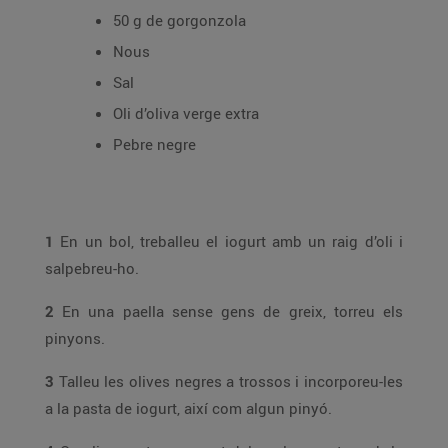
50 g de gorgonzola
Nous
Sal
Oli d’oliva verge extra
Pebre negre
1
En un bol, treballeu el iogurt amb un raig d’oli i
salpebreu-ho.
2
En una paella sense gens de greix, torreu els
pinyons.
3
Talleu les olives negres a trossos i incorporeu-les
a la pasta de iogurt, així com algun pinyó.