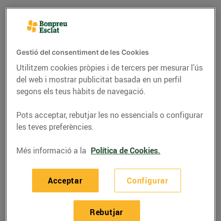
Gestió del consentiment de les Cookies
Utilitzem cookies pròpies i de tercers per mesurar l’ús
del web i mostrar publicitat basada en un perfil
segons els teus hàbits de navegació.
Pots acceptar, rebutjar les no essencials o configurar
les teves preferències.
RECEPTES
Més informació a la
Política de Cookies.
Recepta de vol-au-
vents variats de
Acceptar
Configurar
formatge, nous i
alvocat
Rebutjar