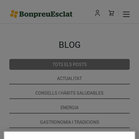
BLOG
TOTS ELS POSTS
ACTUALITAT
CONSELLS I HÀBITS SALUDABLES
ENERGIA
GASTRONOMIA I TRADICIONS
RECEPTES