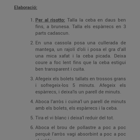
Elaboració:
Per al risotto:
Talla la ceba en daus ben
fins, a brunesa. Talla els espàrrecs en 3
parts cadascun.
En una cassola posa una cullerada de
mantega, un rajolí d’oli i posa el gra d’all
una mica xafat i la ceba picada. Deixa
coure a foc lent fins que la ceba estigui
ben transparent i cuita.
Afegeix els bolets tallats en trossos grans
i sofregeix-los 5 minuts. Afegeix els
espàrrecs, i deixa’ls un parell de minuts.
Aboca l’arròs i cuina’l un parell de minuts
amb els bolets, els espàrrecs i la ceba.
Tira el vi blanc i deixa’l reduir del tot.
Aboca el brou de pollastre a poc a poc
perquè l’arròs vagi absorbint a poc a poc