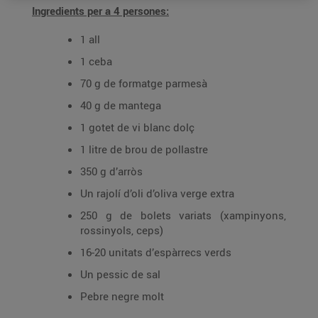
Ingredients per a 4 persones:
1 all
1 ceba
70 g de formatge parmesà
40 g de mantega
1 gotet de vi blanc dolç
1 litre de brou de pollastre
350 g d’arròs
Un rajolí d’oli d’oliva verge extra
250 g de bolets variats (xampinyons,
rossinyols, ceps)
16-20 unitats d’espàrrecs verds
Un pessic de sal
Pebre negre molt