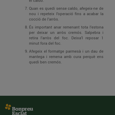
el caldo.
Quan es quedi sense caldo, afegeix-ne de
nou i repeteix l’operació fins a acabar la
cocció de l’arròs.
És important anar remenant tota l’estona
per deixar un arròs cremós. Salpebra i
retira l’arròs del foc. Deixa’l reposar 1
minut fora del foc.
Afegeix el formatge parmesà i un dau de
mantega i remena amb cura perquè ens
quedi ben cremós.