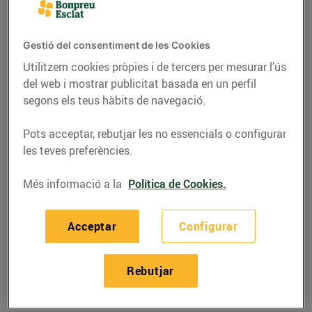
Gestió del consentiment de les Cookies
Utilitzem cookies pròpies i de tercers per mesurar l’ús
del web i mostrar publicitat basada en un perfil
segons els teus hàbits de navegació.
Pots acceptar, rebutjar les no essencials o configurar
les teves preferències.
Més informació a la
Política de Cookies.
RECEPTES
Acceptar
Configurar
Rissoto amb bolets i
espàrrecs
Rebutjar
14/de febrer/2023