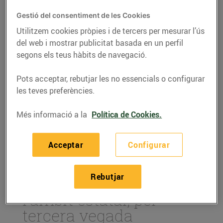
Gestió del consentiment de les Cookies
Utilitzem cookies pròpies i de tercers per mesurar l’ús
del web i mostrar publicitat basada en un perfil
segons els teus hàbits de navegació.
Pots acceptar, rebutjar les no essencials o configurar
les teves preferències.
Més informació a la
Política de Cookies.
ACTUALITAT
Acceptar
Configurar
Som el supermercat
Rebutjar
online més barat en
l'àmbit estatal, per
tercera vegada