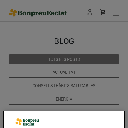
BLOG
TOTS ELS POSTS
ACTUALITAT
CONSELLS I HÀBITS SALUDABLES
ENERGIA
GASTRONOMIA I TRADICIONS
RECEPTES