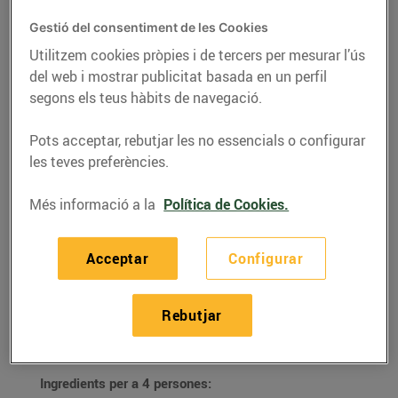
Gestió del consentiment de les Cookies
Utilitzem cookies pròpies i de tercers per mesurar l’ús
del web i mostrar publicitat basada en un perfil
segons els teus hàbits de navegació.
Pots acceptar, rebutjar les no essencials o configurar
les teves preferències.
Més informació a la
Política de Cookies.
RECEPTES
Acceptar
Configurar
Sopa de cireres
Rebutjar
10/de juny/2020
Ingredients per a 4 persones: