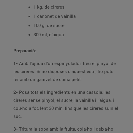
1 kg. de cireres
1 canonet de vainilla
100 g. de sucre
300 ml, d’aigua
Preparació:
1-
Amb l’ajuda d’un espinyolador, treu el pinyol de
les cireres. Si no disposes d’aquest estri, ho pots
fer amb un ganivet de cuina petit.
2-
Posa tots els ingredients en una cassola: les
cireres sense pinyol, el sucre, la vainilla i l’aigua, i
cou-ho a foc lent 30 min, fins que les cireres suïn el
suc.
3-
Tritura la sopa amb la fruita, cola-ho i deixa-ho