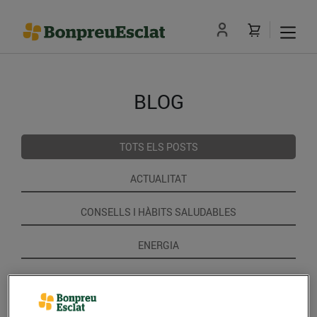
BLOG
TOTS ELS POSTS
ACTUALITAT
CONSELLS I HÀBITS SALUDABLES
ENERGIA
GASTRONOMIA I TRADICIONS
RECEPTES