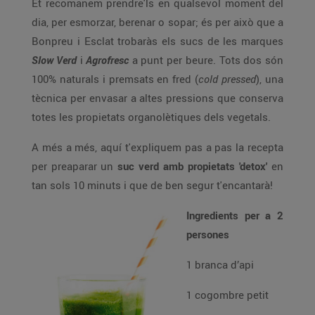
Et recomanem prendre'ls en qualsevol moment del
dia, per esmorzar, berenar o sopar; és per això que a
Bonpreu i Esclat trobaràs els sucs de les marques
Slow Verd
i
Agrofresc
a punt per beure. Tots dos són
100% naturals i premsats en fred (
cold pressed
), una
tècnica per envasar a altes pressions que conserva
totes les propietats organolètiques dels vegetals.
A més a més, aquí t'expliquem pas a pas la recepta
per preaparar un
suc verd amb propietats 'detox'
en
tan sols 10 minuts i que de ben segur t'encantarà!
Ingredients per a 2
persones
1 branca d’api
1 cogombre petit