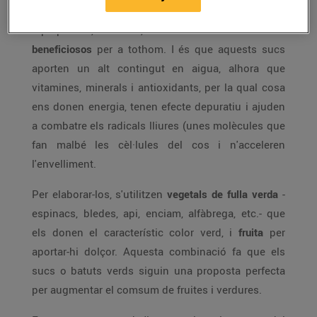
Els
batuts o sucs verds
són fàcils de prendre
i preparar i, sobretot, resulten molt
saludables i
beneficiosos
per a tothom. I és que aquests sucs
aporten un alt contingut en aigua, alhora que
vitamines, minerals i antioxidants, per la qual cosa
ens donen energia, tenen efecte depuratiu i ajuden
a combatre els radicals lliures (unes molècules que
fan malbé les cèl·lules del cos i n'acceleren
l'envelliment.
Per elaborar-los, s'utilitzen
vegetals de fulla verda
-
espinacs, bledes, api, enciam, alfàbrega, etc.- que
els donen el característic color verd, i
fruita
per
aportar-hi dolçor. Aquesta combinació fa que els
sucs o batuts verds siguin una proposta perfecta
per augmentar el comsum de fruites i verdures.