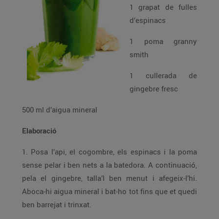
1 grapat de fulles
d’espinacs
1 poma granny
smith
1 cullerada de
gingebre fresc
500 ml d’aigua mineral
Elaboració
1. Posa l’api, el cogombre, els espinacs i la poma
sense pelar i ben nets a la batedora. A continuació,
pela el gingebre, talla’l ben menut i afegeix-l’hi.
Aboca-hi aigua mineral i bat-ho tot fins que et quedi
ben barrejat i trinxat.