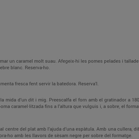
elades i tallades, les panses i els pinyons. Cou-ho fins que la
poma caramel·litzi. Afegeix-hi sal i pebre blanc. Reserva-ho.
Emulsiona l’oli d’oliva amb fulles de menta fresca fent servir la batedora. Reserva’l.
tinador a 180 °C. Col·loca un motllo rodó d’emplatar sobre
ins que quedi daurat
Amb una cullera, dibuixa un fil d’oli de menta al voltant del motllo
i una mica per sobre del timbal. Decora-ho amb les llavors de sèsam negre per sobre del formatge.