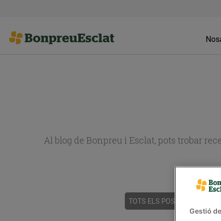
Nosa
Al blog de Bonpreu i Esclat, pots trobar re
TOTS ELS POSTS
ACTUALI
Gestió de