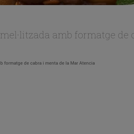
mel·litzada amb formatge de 
ta de timbal de poma carame·litzada amb formatge de cabra i menta de la Mar Atencia