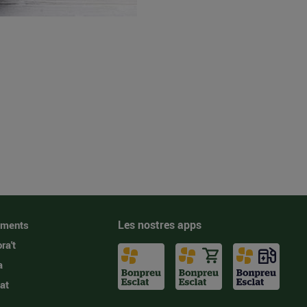
Les nostres apps
iments
ra't
a
at