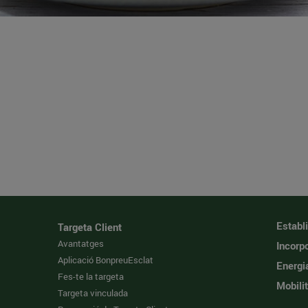
Establ
Targeta Client
Avantatges
Incorpo
Aplicació BonpreuEsclat
Energi
Fes-te la targeta
Mobilit
Targeta vinculada