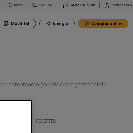
Cerca
Atenció al client
Iniciar sessió
CAT
Mobilitat
Energia
Comprar online
 sobre alimentació, parlem sobre gastronomia
 I TRADICIONS
RECEPTES