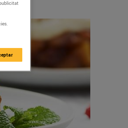
publicitat
ies.
ceptar