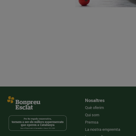
Nosaltres
Què oferim
Qui som
Premsa
La nostra empremta