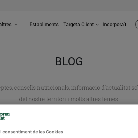
ltres
Establiments
Targeta Client
Incorpora't
BLOG
ceptes, consells nutricionals, informació d’actualitat
del nostre territori i molts altres temes.
TAT
CONSELLS I HÀBITS SALUDABLES
ENERGIA
GASTRONOMIA
l consentiment de les Cookies