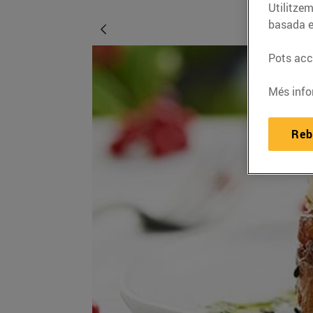
Utilitzem
basada e
Pots acce
Més info
Reb