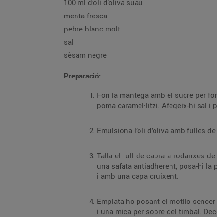
100 ml d’oli d’oliva suau
menta fresca
pebre blanc molt
sal
sèsam negre
Preparació:
Fon la mantega amb el sucre per formar un caramel molt suau. Afegeix-hi les pomes p
Talla el rull de cabra a rodanxes de la mida d’un dit i mig. Preescalfa el forn amb el gra
una safata antiadherent, posa-hi la poma caramel·litzada fins a l’altura que vulguis i, a sobre, el formatge de cabra. Gratina-ho f
i amb una capa cruixent.
Emplata-ho posant el motllo sencer al centre del plat amb l’ajuda d’una espàtula. 