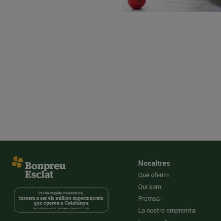
Nosaltres
Què oferim
Qui som
Premsa
La nostra empremta