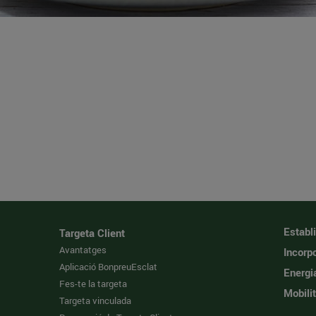
Establ
Targeta Client
Avantatges
Incorpo
Aplicació BonpreuEsclat
Energi
Fes-te la targeta
Mobilit
Targeta vinculada