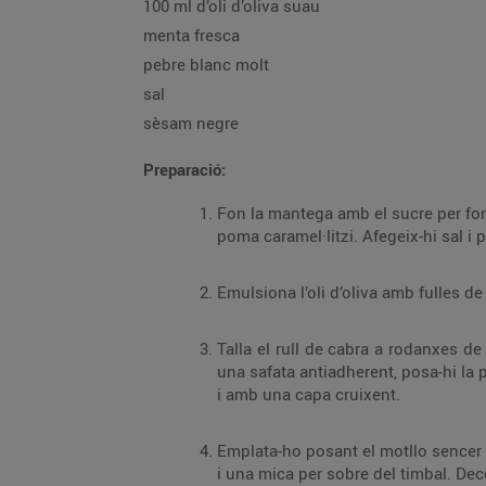
100 ml d’oli d’oliva suau
menta fresca
pebre blanc molt
sal
sèsam negre
Preparació:
Fon la mantega amb el sucre per formar un caramel molt suau. Afegeix-hi les pomes p
Talla el rull de cabra a rodanxes de la mida d’un dit i mig. Preescalfa el forn amb el gra
una safata antiadherent, posa-hi la poma caramel·litzada fins a l’altura que vulguis i, a sobre, el formatge de cabra. Gratina-ho f
i amb una capa cruixent.
Emplata-ho posant el motllo sencer al centre del plat amb l’ajuda d’una espàtula. 