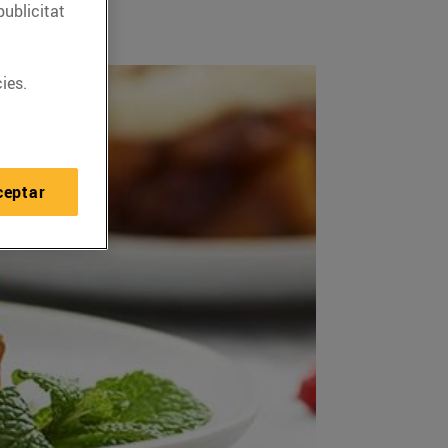
publicitat
ies.
ceptar