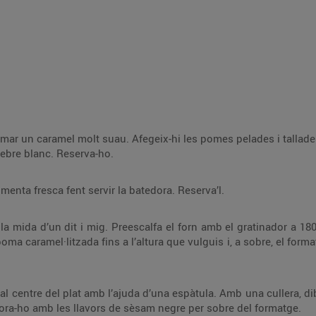
elades i tallades, les panses i els pinyons. Cou-ho fins que la
poma caramel·litzi. Afegeix-hi sal i pebre blanc. Reserva-ho.
Emulsiona l’oli d’oliva amb fulles de menta fresca fent servir la batedora. Reserva’l.
tinador a 180 °C. Col·loca un motllo rodó d’emplatar sobre
ins que quedi daurat
Amb una cullera, dibuixa un fil d’oli de menta al voltant del motllo
i una mica per sobre del timbal. Decora-ho amb les llavors de sèsam negre per sobre del formatge.