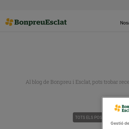
Nosa
Al blog de Bonpreu i Esclat, pots trobar re
TOTS ELS POSTS
ACTUALI
Gestió de