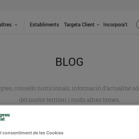
ltres
Establiments
Targeta Client
Incorpora't
BLOG
ceptes, consells nutricionals, informació d’actualitat
del nostre territori i molts altres temes.
TAT
CONSELLS I HÀBITS SALUDABLES
ENERGIA
GASTRONOMIA
l consentiment de les Cookies