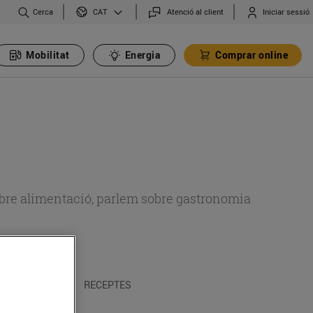
Cerca
Atenció al client
Iniciar sessió
CAT
Mobilitat
Energia
Comprar online
 sobre alimentació, parlem sobre gastronomia
 I TRADICIONS
RECEPTES