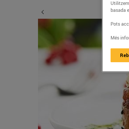
Utilitzem
basada e
Pots acce
Més info
Reb