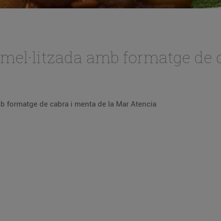
mel·litzada amb formatge de 
ta de timbal de poma carame·litzada amb formatge de cabra i menta de la Mar Atencia