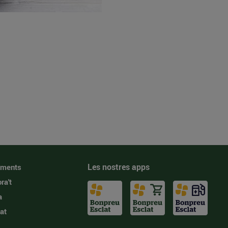
Les nostres apps
iments
ra't
a
at