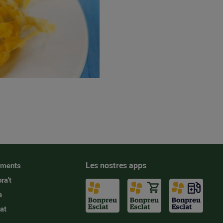
Les nostres apps
iments
ra't
a
at