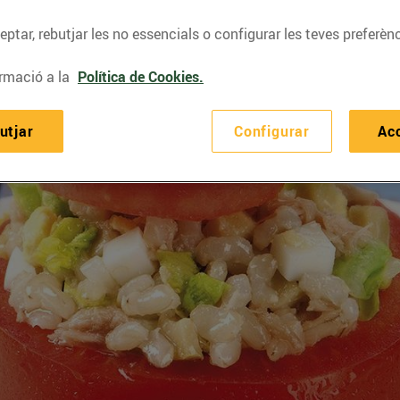
ptar, rebutjar les no essencials o configurar les teves preferènc
rmació a la
Política de Cookies.
utjar
Configurar
Ac