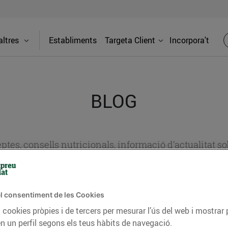
ltres
Establiments
Targeta Client
Incorpora't
BLOG
ceptes, consells nutricionals, informació d’actualitat
del nostre territori i molts altres temes.
l consentiment de les Cookies
TAT
CONSELLS I HÀBITS SALUDABLES
ENERGIA
GASTRONOMIA
 cookies pròpies i de tercers per mesurar l’ús del web i mostrar 
n un perfil segons els teus hàbits de navegació.