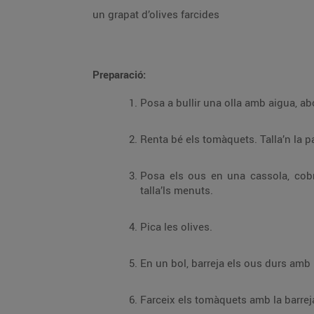
un grapat d’olives farcides
Preparació:
Posa els ous en una cassola, cobreix-los d’aigua i cou-los 10 min, a partir
talla’ls menuts.
Pica les olives.