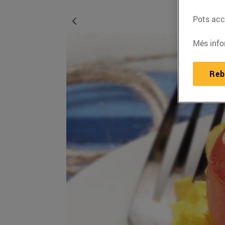
Pots acce
Més info
Reb