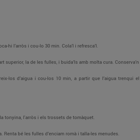
Posa a bullir una olla amb aigua, aboca-hi l’arròs i cou-lo 30 min. Cola’l i refresca’l.
Renta bé els tomàquets. Talla’n la part superior, la de les fulles, i buida’ls amb molta cura. C
 que l’aigua trenqui el bull. Treu-los de l’aigua, refresca’ls, pela’ls i
En un bol, barreja els ous durs amb la tonyina, l'arròs i els trossets de tomàquet.
Farceix els tomàquets amb la barreja. Renta bé les fulles d’enciam romà i talla-les menudes.