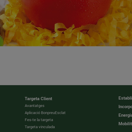
Establ
Targeta Client
Avantatges
Incorpo
Aplicació BonpreuEsclat
Energi
Fes-te la targeta
Mobilit
Targeta vinculada