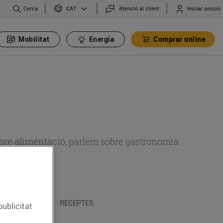
Cerca
Atenció al client
Iniciar sessió
CAT
Mobilitat
Energia
Comprar online
 sobre alimentació, parlem sobre gastronomia
 I TRADICIONS
RECEPTES
publicitat