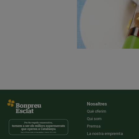
Nosaltres
Què oferim
Qui som
Premsa
La nostra empremta