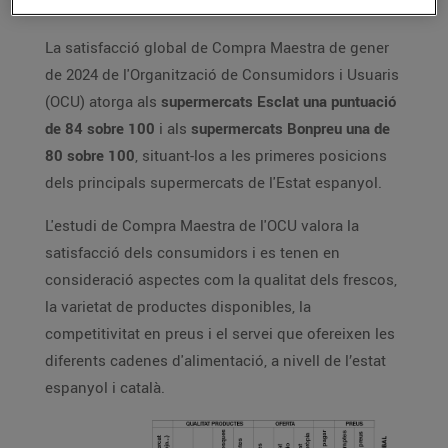
La satisfacció global de Compra Maestra de gener
de 2024 de l'Organització de Consumidors i Usuaris
(OCU) atorga als
supermercats Esclat una puntuació
de 84 sobre 100
i als
supermercats Bonpreu una de
80 sobre 100
, situant-los a les primeres posicions
dels principals supermercats de l'Estat espanyol.
L'estudi de Compra Maestra de l'OCU valora la
satisfacció dels consumidors i es tenen en
consideració aspectes com la qualitat dels frescos,
la varietat de productes disponibles, la
competitivitat en preus i el servei que ofereixen les
diferents cadenes d'alimentació, a nivell de l’estat
espanyol i català.