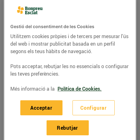
Gestió del consentiment de les Cookies
Utilitzem cookies pròpies i de tercers per mesurar l’ús
del web i mostrar publicitat basada en un perfil
segons els teus hàbits de navegació.
Pots acceptar, rebutjar les no essencials o configurar
les teves preferències.
Més informació a la
Política de Cookies.
ACTUALITAT
Tornem a ser els
Acceptar
Configurar
millors supermercats
de l'any
Rebutjar
22/de gener/2024