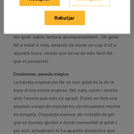
Hi ha moltes maneres de gaudir d’un bon gelat a
casa. Pots comprar-te’l i gaudir-ne, però també pots
Rebutjar
fer-ne a casa. En aquest cas, a més de la satisfacció
de fer-ho tu mateix, podràs fer el gelat totalment al
teu gust: sabor, textura, acompanyament… Un gelat
fet a mida! A més, després de donar un cop d’ull a
aquests trucs, veuràs que fer-ne és més fàcil del
que et pensaves!
Emulsionar, paraula màgica
La barreja original per fer un bon gelat és la de la
base d'una crema anglesa: llet, nata, sucre i rovells
amb l'aroma que més us agradi. D’això en fem una
emulsió a base de mesclar-ho contínuament mentre
es congela. D’aquesta manera, els cristalls de gel
que es formen ajuden a donar cremositat al gelat i,
per sort, actualment hi ha aparells domèstics que