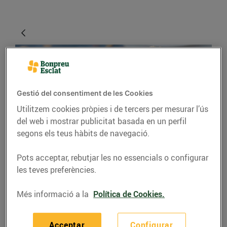
Gestió del consentiment de les Cookies
Utilitzem cookies pròpies i de tercers per mesurar l’ús
del web i mostrar publicitat basada en un perfil
segons els teus hàbits de navegació.
CONSELLS I HÀBITS SALUDABLES
Pots acceptar, rebutjar les no essencials o configurar
Trucs per fer gelats a
les teves preferències.
casa
Més informació a la
Política de Cookies.
15/de juliol/2022
Acceptar
Configurar