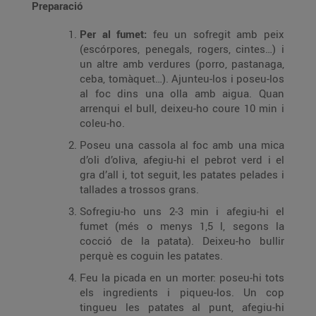
Preparació
Per al fumet:
feu un sofregit amb peix
(escórpores, penegals, rogers, cintes…) i
un altre amb verdures (porro, pastanaga,
ceba, tomàquet…). Ajunteu-los i poseu-los
al foc dins una olla amb aigua. Quan
arrenqui el bull, deixeu-ho coure 10 min i
coleu-ho.
Poseu una cassola al foc amb una mica
d’oli d’oliva, afegiu-hi el pebrot verd i el
gra d’all i, tot seguit, les patates pelades i
tallades a trossos grans.
Sofregiu-ho uns 2-3 min i afegiu-hi el
fumet (més o menys 1,5 l, segons la
cocció de la patata). Deixeu-ho bullir
perquè es coguin les patates.
Feu la picada en un morter: poseu-hi tots
els ingredients i piqueu-los. Un cop
tingueu les patates al punt, afegiu-hi