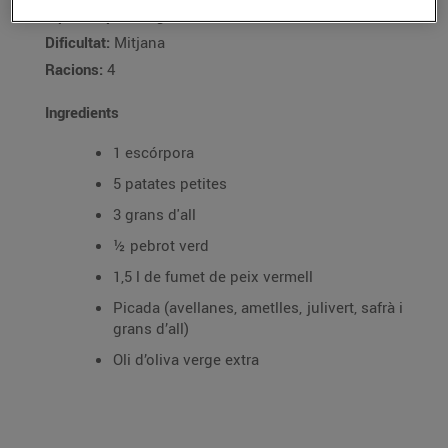
Tipus de plat:
Segon
Dificultat:
Mitjana
Racions:
4
Ingredients
1 escórpora
5 patates petites
3 grans d'all
½ pebrot verd
1,5 l de fumet de peix vermell
Picada (avellanes, ametlles, julivert, safrà i
grans d’all)
Oli d’oliva verge extra