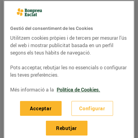
Gestió del consentiment de les Cookies
Utilitzem cookies pròpies i de tercers per mesurar l’ús
del web i mostrar publicitat basada en un perfil
segons els teus hàbits de navegació.
Pots acceptar, rebutjar les no essencials o configurar
les teves preferències.
RECEPTES
Més informació a la
Política de Cookies.
Videorecepta de Suquet
Acceptar
Configurar
d'escórpora
01/de juny/2020
Rebutjar