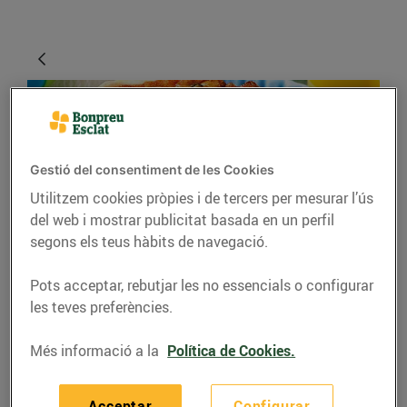
Gestió del consentiment de les Cookies
Utilitzem cookies pròpies i de tercers per mesurar l’ús
del web i mostrar publicitat basada en un perfil
segons els teus hàbits de navegació.
RECEPTES
Pots acceptar, rebutjar les no essencials o configurar
Recepta de quiche de
les teves preferències.
verdures i salmó
Més informació a la
Política de Cookies.
03/de juny/2020
Acceptar
Configurar