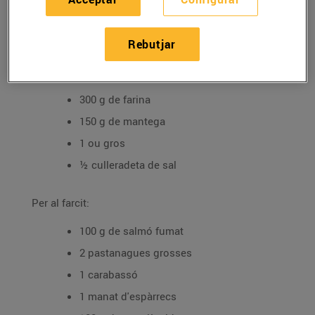
Tipus de plat: P
eix i marisc
Ingredients
Rebutjar
Per a la massa:
300 g de farina
150 g de mantega
1 ou gros
½ culleradeta de sal
Per al farcit:
100 g de salmó fumat
2 pastanagues grosses
1 carabassó
1 manat d'espàrrecs