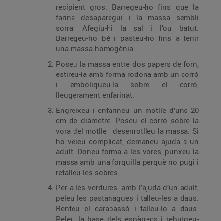
recipient gros. Barregeu-ho fins que la
farina desaparegui i la massa sembli
sorra. Afegiu-hi la sal i l’ou batut.
Barregeu-ho bé i pasteu-ho fins a tenir
una massa homogènia.
Poseu la massa entre dos papers de forn,
estireu-la amb forma rodona amb un corró
i emboliqueu-la sobre el corró,
lleugerament enfarinat.
Engreixeu i enfarineu un motlle d’uns 20
cm de diàmetre. Poseu el corró sobre la
vora del motlle i desenrotlleu la massa. Si
ho veieu complicat, demaneu ajuda a un
adult. Doneu forma a les vores, punxeu la
massa amb una forquilla perquè no pugi i
retalleu les sobres.
Per a les verdures: amb l’ajuda d’un adult,
peleu les pastanagues i talleu-les a daus.
Renteu el carabassó i talleu-lo a daus.
Peleu la base dels espàrrecs i rebutgeu-