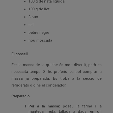
100 g de nata líquida
100 g de llet
3 ous
sal
pebre negre
nou moscada
El consell
Fer la massa de la quiche és molt divertit, però es
necessita temps. Si ho preferiu, es pot comprar la
massa ja preparada. Es troba a la secció de
refrigerats o dins el congelador.
Preparació
Per a la massa:
poseu la farina i la
mantega freda, tallada a daus, en un