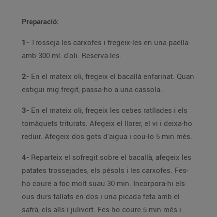
Preparació:
1-
Trosseja les carxofes i fregeix-les en una paella
amb 300 ml. d'oli. Reserva-les.
2-
En el mateix oli, fregeix el bacallà enfarinat. Quan
estigui mig fregit, passa-ho a una cassola.
3-
En el mateix oli, fregeix les cebes ratllades i els
tomàquets triturats. Afegeix el llorer, el vi i deixa-ho
reduir. Afegeix dos gots d'aigua i cou-lo 5 min més.
4-
Reparteix el sofregit sobre el bacallà, afegeix les
patates trossejades, els pèsols i les carxofes. Fes-
ho coure a foc molt suau 30 min. Incorpora-hi els
ous durs tallats en dos i una picada feta amb el
safrà, els alls i julivert. Fes-ho coure 5 min més i