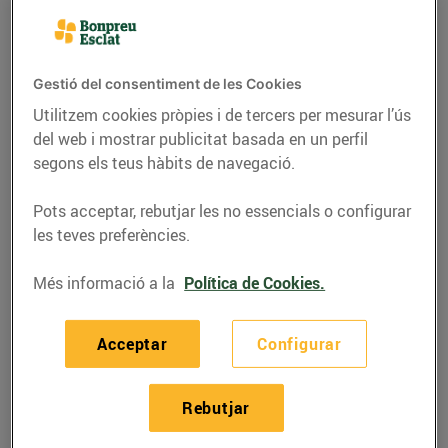
Gestió del consentiment de les Cookies
Utilitzem cookies pròpies i de tercers per mesurar l’ús
del web i mostrar publicitat basada en un perfil
segons els teus hàbits de navegació.
Pots acceptar, rebutjar les no essencials o configurar
les teves preferències.
Més informació a la
Política de Cookies.
RECEPTES
Bacallà a la catalana
Acceptar
Configurar
27/de maig/2020
Rebutjar
Ingredients per a 4 persones: