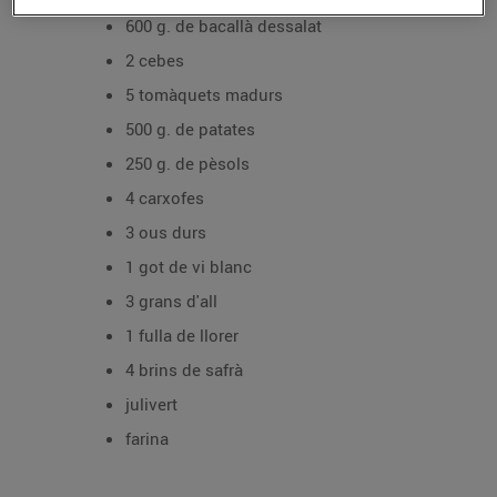
600 g. de bacallà dessalat
2 cebes
5 tomàquets madurs
500 g. de patates
250 g. de pèsols
4 carxofes
3 ous durs
1 got de vi blanc
3 grans d'all
1 fulla de llorer
4 brins de safrà
julivert
farina