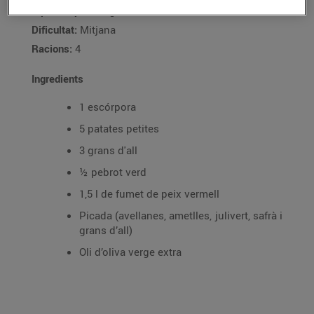
Tipus de plat:
Segon
Dificultat:
Mitjana
Racions:
4
Ingredients
1 escórpora
5 patates petites
3 grans d'all
½ pebrot verd
1,5 l de fumet de peix vermell
Picada (avellanes, ametlles, julivert, safrà i
grans d’all)
Oli d’oliva verge extra