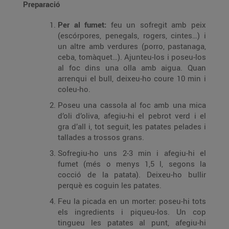
Preparació
Per al fumet:
feu un sofregit amb peix
(escórpores, penegals, rogers, cintes…) i
un altre amb verdures (porro, pastanaga,
ceba, tomàquet…). Ajunteu-los i poseu-los
al foc dins una olla amb aigua. Quan
arrenqui el bull, deixeu-ho coure 10 min i
coleu-ho.
Poseu una cassola al foc amb una mica
d’oli d’oliva, afegiu-hi el pebrot verd i el
gra d’all i, tot seguit, les patates pelades i
tallades a trossos grans.
Sofregiu-ho uns 2-3 min i afegiu-hi el
fumet (més o menys 1,5 l, segons la
cocció de la patata). Deixeu-ho bullir
perquè es coguin les patates.
Feu la picada en un morter: poseu-hi tots
els ingredients i piqueu-los. Un cop
tingueu les patates al punt, afegiu-hi