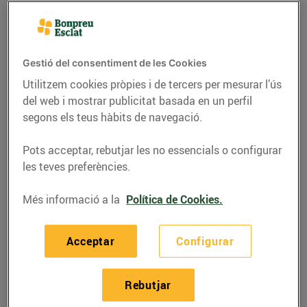
Gestió del consentiment de les Cookies
Utilitzem cookies pròpies i de tercers per mesurar l’ús
del web i mostrar publicitat basada en un perfil
segons els teus hàbits de navegació.
Pots acceptar, rebutjar les no essencials o configurar
les teves preferències.
RECEPTES
Més informació a la
Política de Cookies.
Videorecepta de Suquet
Acceptar
Configurar
d'escórpora
01/de juny/2020
Rebutjar