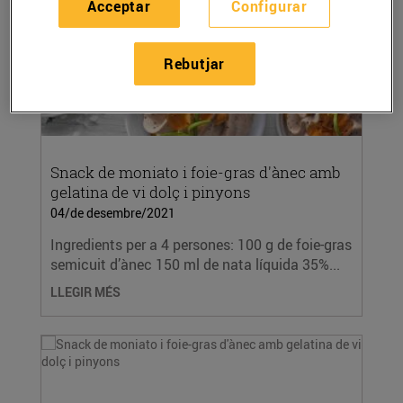
Acceptar
Configurar
Rebutjar
Snack de moniato i foie-gras d'ànec amb
gelatina de vi dolç i pinyons
04/de desembre/2021
Ingredients per a 4 persones: 100 g de foie-gras
semicuit d’ànec 150 ml de nata líquida 35%...
LLEGIR MÉS