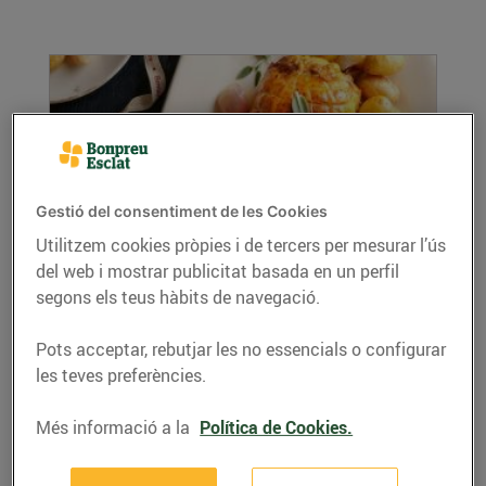
Gestió del consentiment de les Cookies
Utilitzem cookies pròpies i de tercers per mesurar l’ús
del web i mostrar publicitat basada en un perfil
Pollastre farcit amb verdures i foie-gras
segons els teus hàbits de navegació.
04/de desembre/2021
Ingredients per a 4 persones: 1 pollastre sencer
Pots acceptar, rebutjar les no essencials o configurar
desossat per farcir 100 g de foie-gras...
les teves preferències.
LLEGIR MÉS
Més informació a la
Política de Cookies.