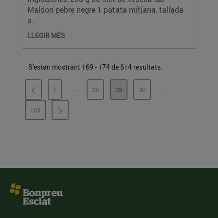
Maldon pebre negre 1 patata mitjana, tallada
a...
LLEGIR MÉS
S'estan mostrant 169 - 174 de 614 resultats.
...
...
1
28
29
30
PÀGINES INTERMÈDIES
PÀGINES INTERMÈ
PÀGINA
PÀGINA
PÀGINA
PÀGINA
103
PÀGINA