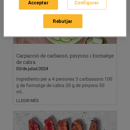
Acceptar
Configurar
Rebutjar
Carpacció de carbassó, pinyons i formatge
de cabra
03/de juliol/2024
Ingredients per a 4 persones 3 carbassons 100
g de formatge de cabra 20 g de pinyons 50
ml...
LLEGIR MÉS