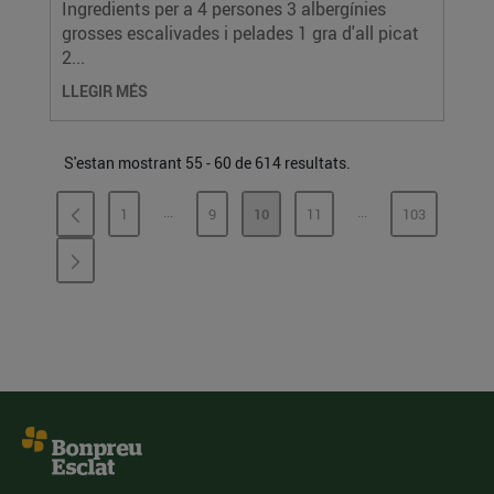
Ingredients per a 4 persones 3 albergínies
grosses escalivades i pelades 1 gra d'all picat
2...
LLEGIR MÉS
S'estan mostrant 55 - 60 de 614 resultats.
...
...
1
9
10
11
103
PÀGINES INTERMÈDIES
PÀGINES INTERMÈD
PÀGINA
PÀGINA
PÀGINA
PÀGINA
PÀGINA