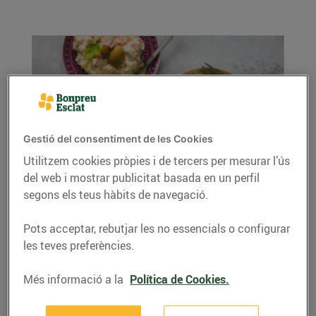
Gestió del consentiment de les Cookies
Utilitzem cookies pròpies i de tercers per mesurar l’ús
del web i mostrar publicitat basada en un perfil
Ensalada russa
segons els teus hàbits de navegació.
03/de juliol/2024
Ingredients per a 4 persones: 500 g de patata 1
Pots acceptar, rebutjar les no essencials o configurar
pastanaga grossa 160 g de tonyina conserva
les teves preferències.
...
LLEGIR MÉS
Més informació a la
Política de Cookies.