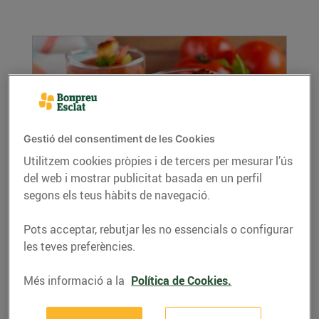
Gestió del consentiment de les Cookies
Utilitzem cookies pròpies i de tercers per mesurar l’ús
del web i mostrar publicitat basada en un perfil
Combatre la calor menjant
segons els teus hàbits de navegació.
12/d’agost/2020
Està molt bé engegar el ventilador i, si cal, l’aire
Pots acceptar, rebutjar les no essencials o configurar
condicionat, però la calor, a l’estiu, també...
les teves preferències.
LLEGIR MÉS
Més informació a la
Política de Cookies.