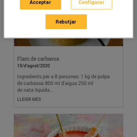
Acceptar
Configurar
Rebutjar
Flam de carbassa
10/d’agost/2020
Ingredients per a 8 persones: 1 kg de polpa
de carbassa 800 ml d’aigua 250 ml
de nata líquida...
LLEGIR MÉS