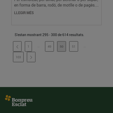
en forma de barra, rodó, de motlle o de pagès....
LLEGIR MÉS
S'estan mostrant 295 - 300 de 614 resultats.
...
...
1
49
50
51
PÀGINES INTERMÈDIES
PÀGINES INTERMÈ
PÀGINA
PÀGINA
PÀGINA
PÀGINA
103
PÀGINA