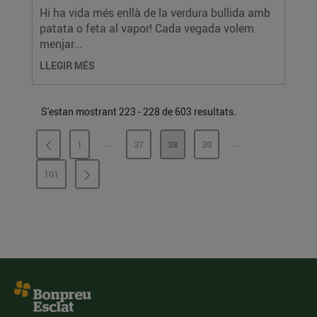
Hi ha vida més enllà de la verdura bullida amb
patata o feta al vapor! Cada vegada volem
menjar...
LLEGIR MÉS
S'estan mostrant 223 - 228 de 603 resultats.
...
...
1
37
38
39
PÀGINES INTERMÈDIES
PÀGINES INTERMÈ
PÀGINA
PÀGINA
PÀGINA
PÀGINA
101
PÀGINA