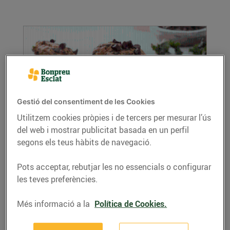
Gestió del consentiment de les Cookies
Utilitzem cookies pròpies i de tercers per mesurar l’ús
del web i mostrar publicitat basada en un perfil
Galetes de col kale i coco
segons els teus hàbits de navegació.
24/de febrer/2021
Ingredients per a 4 persones: 150 g de panela
Pots acceptar, rebutjar les no essencials o configurar
180 g de farina 100 g de coco ratllat 50 g de ...
les teves preferències.
LLEGIR MÉS
Més informació a la
Política de Cookies.