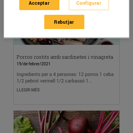
Acceptar
Configurar
Rebutjar
Porros rostits amb sardinetes i vinagreta
19/de febrer/2021
Ingredients per a 4 persones: 12 porros 1 ceba
1/2 pebrot vermell 1/2 carbassó 1...
LLEGIR MÉS