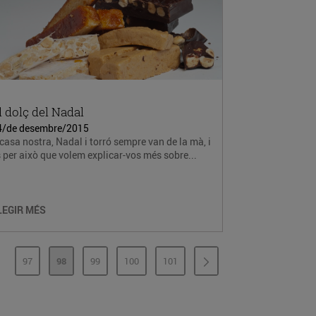
l dolç del Nadal
4/de desembre/2015
casa nostra, Nadal i torró sempre van de la mà, i
 per això que volem explicar-vos més sobre...
LEGIR MÉS
97
98
99
100
101
PÀGINES INTERMÈDIES
PÀGINA
PÀGINA
PÀGINA
PÀGINA
PÀGINA