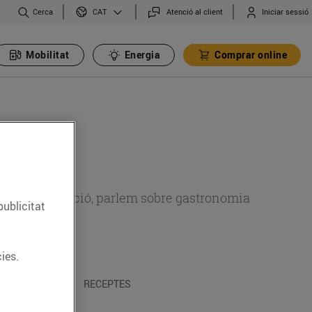
Cerca
Atenció al client
Iniciar sessió
CAT
Mobilitat
Energia
Comprar online
 sobre alimentació, parlem sobre gastronomia
publicitat
ies.
 I TRADICIONS
RECEPTES