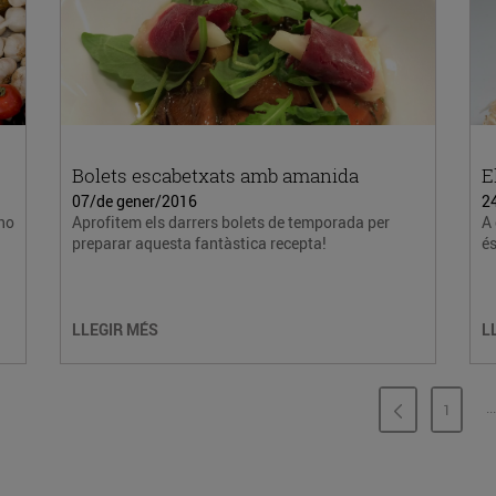
Bolets escabetxats amb amanida
E
07/de gener/2016
2
 no
Aprofitem els darrers bolets de temporada per
A 
preparar aquesta fantàstica recepta!
és
LLEGIR MÉS
L
...
1
PÀGINA