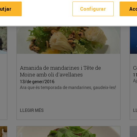
utjar
Configurar
Ac
Amanida de mandarines i Tête de
C
Moine amb oli d'avellanes
1
Aj
13/de gener/2016
Ara que és temporada de mandarines, gaudeix-les!
LLEGIR MÉS
L