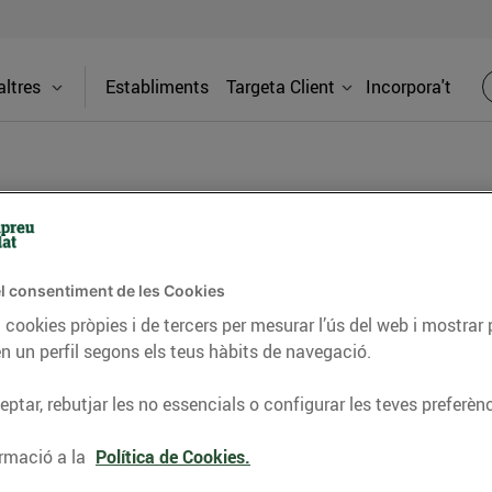
ltres
Establiments
Targeta Client
Incorpora't
BLOG
l consentiment de les Cookies
ceptes, consells nutricionals, informació d’actualitat
 cookies pròpies i de tercers per mesurar l’ús del web i mostrar 
n un perfil segons els teus hàbits de navegació.
del nostre territori i molts altres temes.
ptar, rebutjar les no essencials o configurar les teves preferènc
TAT
CONSELLS I HÀBITS SALUDABLES
ENERGIA
GASTRONOMIA
rmació a la
Política de Cookies.