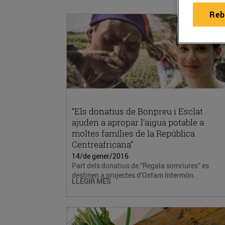
Reb
“Els donatius de Bonpreu i Esclat
ajuden a apropar l’aigua potable a
moltes famílies de la República
Centreafricana”
14/de gener/2016
Part dels donatius de “Regala somriures” es
destinen a projectes d’Oxfam Intermón.
LLEGIR MÉS