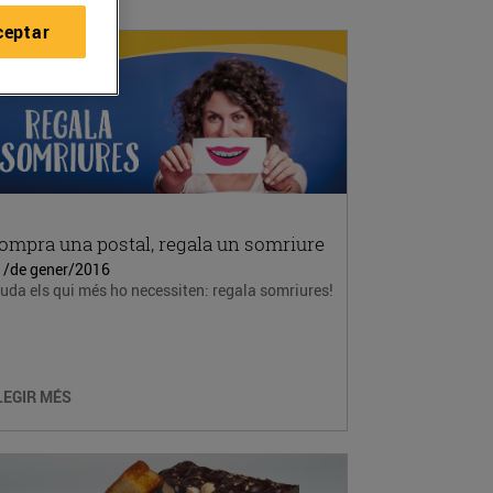
ceptar
ompra una postal, regala un somriure
1/de gener/2016
uda els qui més ho necessiten: regala somriures!
LEGIR MÉS