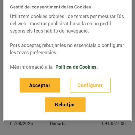
Gestió del consentiment de les Cookies
Telèfon
Trucar-hi
Utilitzem cookies pròpies i de tercers per mesurar l’ús
del web i mostrar publicitat basada en un perfil
972499509
segons els teus hàbits de navegació.
Pots acceptar, rebutjar les no essencials o configurar
les teves preferències.
Horaris Bonpreu Girona
Més informació a la
Política de Cookies.
08/08/2026
Dissabte
09:00-21:00
Acceptar
Configurar
09/08/2026
Diumenge
Tancat
Rebutjar
10/08/2026
Dilluns
09:00-21:00
11/08/2026
Dimarts
09:00-21:00