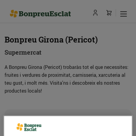
Bonpreu Girona (Pericot)
Supermercat
A Bonpreu Girona (Pericot) trobaràs tot el que necessites:
fruites i verdures de proximitat, carnisseria, xarcuteria al
teu gust, i molt més. Visita'ns i descobreix els nostres
productes locals!
Adreça
Com anar-hi
Av. de Lluís Pericot, 37-39 (17003) Girona