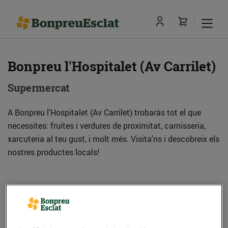
Bonpreu l'Hospitalet (Av Carrilet)
Supermercat
A Bonpreu l'Hospitalet (Av Carrilet) trobaràs tot el que
necessites: fruites i verdures de proximitat, carnisseria,
xarcuteria al teu gust, i molt més. Visita'ns i descobreix els
nostres productes locals!
Adreça
Com anar-hi
Av. Carrilet, 139-143 (08902) l'Hospitalet de