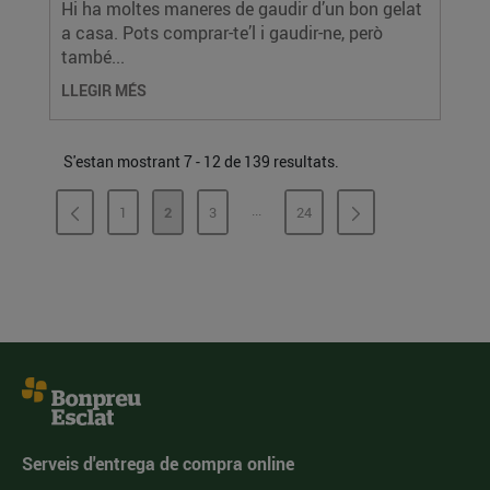
Hi ha moltes maneres de gaudir d’un bon gelat
a casa. Pots comprar-te’l i gaudir-ne, però
també...
LLEGIR MÉS
S'estan mostrant 7 - 12 de 139 resultats.
...
1
2
3
24
PÀGINES INTERMÈDIES
PÀGINA
PÀGINA
PÀGINA
PÀGINA
Serveis d'entrega de compra online