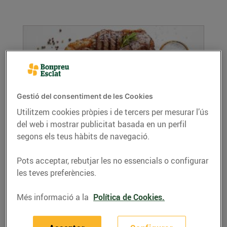
Gestió del consentiment de les Cookies
Utilitzem cookies pròpies i de tercers per mesurar l’ús
del web i mostrar publicitat basada en un perfil
Avui toca carn! Quina compro i com la
segons els teus hàbits de navegació.
cuino?
30/de setembre/2023
Pots acceptar, rebutjar les no essencials o configurar
La carn és un aliment ric en proteïnes, alguns
les teves preferències.
minerals i vitamines. També conté diferents...
LLEGIR MÉS
Més informació a la
Política de Cookies.