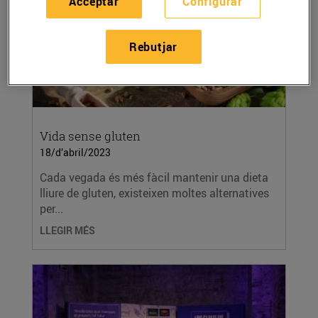
Acceptar
Configurar
Rebutjar
Vida sense gluten
18/d’abril/2023
Cada vegada és més fàcil mantenir una dieta
lliure de gluten, existeixen moltes alternatives
per...
LLEGIR MÉS