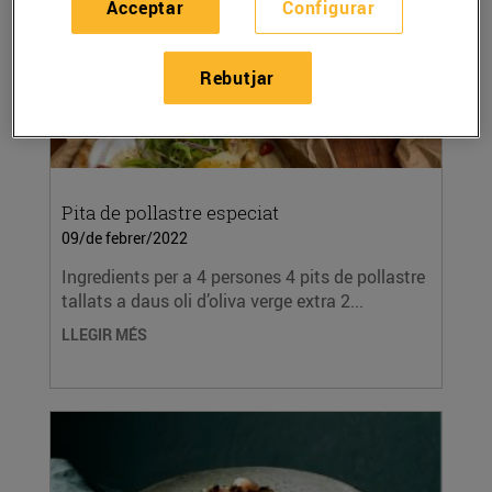
Acceptar
Configurar
Rebutjar
Pita de pollastre especiat
09/de febrer/2022
Ingredients per a 4 persones 4 pits de pollastre
tallats a daus oli d’oliva verge extra 2...
LLEGIR MÉS