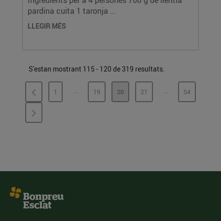
Ingredients per a 4 persones 700 g de llentia
pardina cuita 1 taronja ...
LLEGIR MÉS
S'estan mostrant 115 - 120 de 319 resultats.
...
...
1
19
20
21
54
PÀGINES INTERMÈDIES
PÀGINES INTERMÈ
PÀGINA
PÀGINA
PÀGINA
PÀGINA
PÀGINA