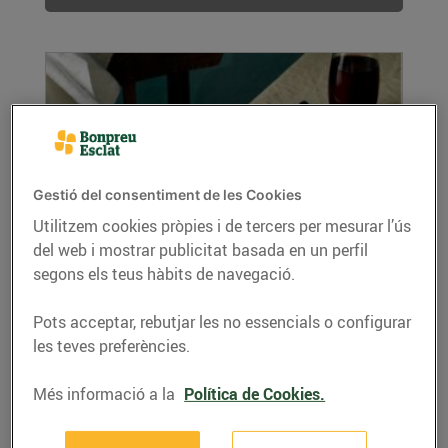
Gestió del consentiment de les Cookies
Utilitzem cookies pròpies i de tercers per mesurar l’ús
del web i mostrar publicitat basada en un perfil
Bacallà amb salsa de vi negre
segons els teus hàbits de navegació.
21/de febrer/2022
Ingredients per a 4 persones: 800 g Skrei 15 g
Pots acceptar, rebutjar les no essencials o configurar
mantega 1 escalunya 1 dl vi negre 50 g...
les teves preferències.
LLEGIR MÉS
Més informació a la
Política de Cookies.