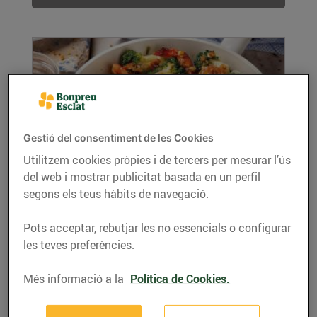
Gestió del consentiment de les Cookies
Utilitzem cookies pròpies i de tercers per mesurar l’ús
del web i mostrar publicitat basada en un perfil
Gambes amb bròquil i mel
segons els teus hàbits de navegació.
06/d’octubre/2020
Ingredients per a 4 persones 500 g de gambes
Pots acceptar, rebutjar les no essencials o configurar
1 bròquil 150 g de mel 1/4 de tassa de...
les teves preferències.
LLEGIR MÉS
Més informació a la
Política de Cookies.