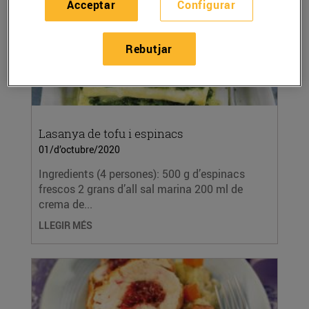
Acceptar
Configurar
Rebutjar
Lasanya de tofu i espinacs
01/d’octubre/2020
Ingredients (4 persones): 500 g d’espinacs
frescos 2 grans d’all sal marina 200 ml de
crema de...
LLEGIR MÉS