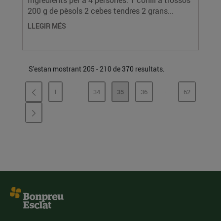
Ingredients per a 4 persones: 1 conill a trossos
200 g de pèsols 2 cebes tendres 2 grans...
LLEGIR MÉS
S'estan mostrant 205 - 210 de 370 resultats.
...
...
1
34
35
36
62
PÀGINES INTERMÈDIES
PÀGINES INTERMÈ
PÀGINA
PÀGINA
PÀGINA
PÀGINA
PÀGINA