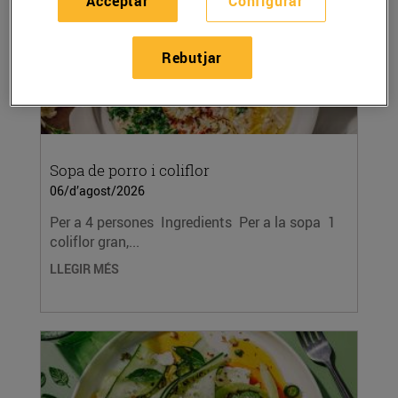
Acceptar
Configurar
Rebutjar
Sopa de porro i coliflor
06/d’agost/2026
Per a 4 persones Ingredients Per a la sopa 1
coliflor gran,...
LLEGIR MÉS