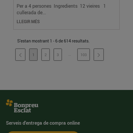
Per a 4 persones Ingredients 12 vieires 1
cullerada de...
LLEGIR MÉS
S'estan mostrant 1 - 6 de 614 resultats.
...
1
2
3
103
PÀGINES INTERMÈDIES
PÀGINA
PÀGINA
PÀGINA
PÀGINA
Serveis d'entrega de compra online