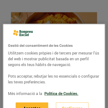
Gestió del consentiment de les Cookies
Utilitzem cookies pròpies i de tercers per mesurar l’ús
del web i mostrar publicitat basada en un perfil
Pasta de carbassa i misso amb xips d'all
segons els teus hàbits de navegació.
06/d’agost/2026
Per a 4 persones Ingredients Per a la pasta i la
Pots acceptar, rebutjar les no essencials o configurar
salsa 450 g...
les teves preferències.
LLEGIR MÉS
Més informació a la
Política de Cookies.