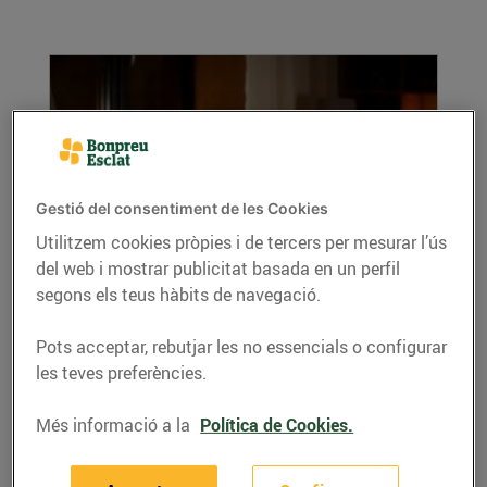
Gestió del consentiment de les Cookies
Utilitzem cookies pròpies i de tercers per mesurar l’ús
del web i mostrar publicitat basada en un perfil
10 pel·lícules sobre un món sense
segons els teus hàbits de navegació.
electricitat
09/d’abril/2021
Pots acceptar, rebutjar les no essencials o configurar
Per sort hi ha vegades que la ficció supera a la
les teves preferències.
realitat. Al cinema i la televisió són...
LLEGIR MÉS
Més informació a la
Política de Cookies.