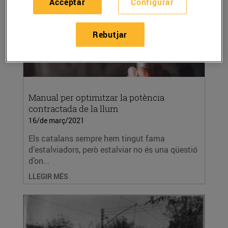
Acceptar
Configurar
Rebutjar
Manual per optimitzar la potència
contractada de la llum
16/de març/2021
Els catalans sempre hem tingut fama
d’estalviadors, però estalviar no és una qüestió
d’on...
LLEGIR MÉS