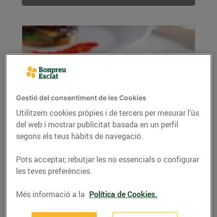
Gestió del consentiment de les Cookies
Utilitzem cookies pròpies i de tercers per mesurar l’ús
Pastís de verdures
del web i mostrar publicitat basada en un perfil
segons els teus hàbits de navegació.
02/de setembre/2021
Ingredients per a 4 persones: 4 albergínies 3
Pots acceptar, rebutjar les no essencials o configurar
pebrots vermells 3 patates 4 carbasses 250 ml
les teves preferències.
de...
LLEGIR MÉS
Més informació a la
Política de Cookies.