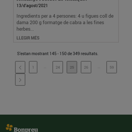
13/d’agost/2021
Ingredients per a 4 persones: 4 u figues coll de
dama 200 g formatge de cabra a les fines
herbes...
LLEGIR MÉS
S'estan mostrant 145 - 150 de 349 resultats.
...
...
1
24
25
26
59
PÀGINES INTERMÈDIES
PÀGINES INTERMÈ
PÀGINA
PÀGINA
PÀGINA
PÀGINA
PÀGINA