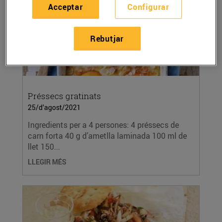
Acceptar
Configurar
Rebutjar
Préssecs gratinats
25/d’agost/2021
Ingredients per a 4 persones: 4 préssecs de
carn forta 40 g d’ametlla laminada 100 ml de
llet 150...
LLEGIR MÉS