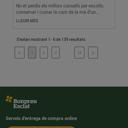
No et perdis els millors consells per escollir,
conservar i cuinar la carn de la mà d'un...
LLEGIR MÉS
S'estan mostrant 1 - 6 de 139 resultats.
...
1
2
3
24
PÀGINES INTERMÈDIES
PÀGINA
PÀGINA
PÀGINA
PÀGINA
Serveis d'entrega de compra online