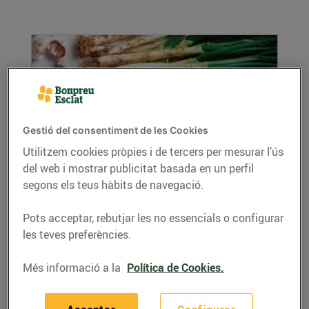
Gestió del consentiment de les Cookies
Utilitzem cookies pròpies i de tercers per mesurar l’ús
del web i mostrar publicitat basada en un perfil
Claus per a una bona calçotada
segons els teus hàbits de navegació.
18/de gener/2026
Aquesta tradicional festa gastronòmica
Pots acceptar, rebutjar les no essencials o configurar
catalana és senzilla però requereix dels
les teves preferències.
millors...
Més informació a la
Política de Cookies.
LLEGIR MÉS