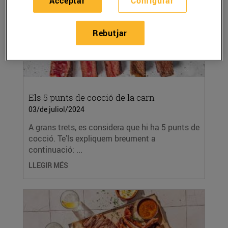
Acceptar
Configurar
Rebutjar
Els 5 punts de cocció de la carn
03/de juliol/2024
A grans trets, es considera que hi ha 5 punts de
cocció. Te’ls expliquem breument a
continuació: ...
LLEGIR MÉS