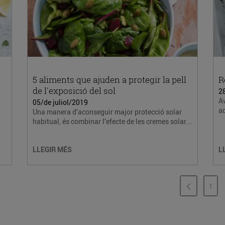
5 aliments que ajuden a protegir la pell
R
de l'exposició del sol
2
Av
05/de juliol/2019
a
Una manera d’aconseguir major protecció solar
habitual, és combinar l’efecte de les cremes solar...
LLEGIR MÉS
L
1
PÀG