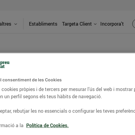
ltres
Establiments
Targeta Client
Incorpora't
BLOG
l consentiment de les Cookies
ceptes, consells nutricionals, informació d’actualitat
 cookies pròpies i de tercers per mesurar l’ús del web i mostrar 
n un perfil segons els teus hàbits de navegació.
del nostre territori i molts altres temes.
ptar, rebutjar les no essencials o configurar les teves preferènc
TAT
CONSELLS I HÀBITS SALUDABLES
ENERGIA
GASTRONOMIA
rmació a la
Política de Cookies.