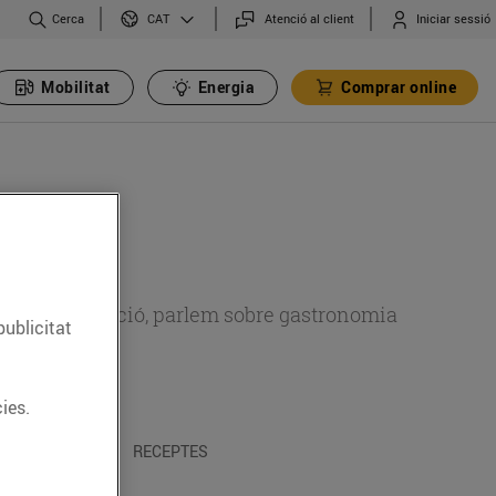
Cerca
Atenció al client
Iniciar sessió
CAT
Mobilitat
Energia
Comprar online
 sobre alimentació, parlem sobre gastronomia
publicitat
ies.
 I TRADICIONS
RECEPTES