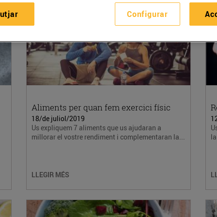
utjar
Configurar
Ac
Aliments per quan fem exercici físic
R
18/de juliol/2019
12
Us expliquem 7 aliments que us ajudaran a
Us
millorar el vostre rendiment i complementaran la...
l
LLEGIR MÉS
L