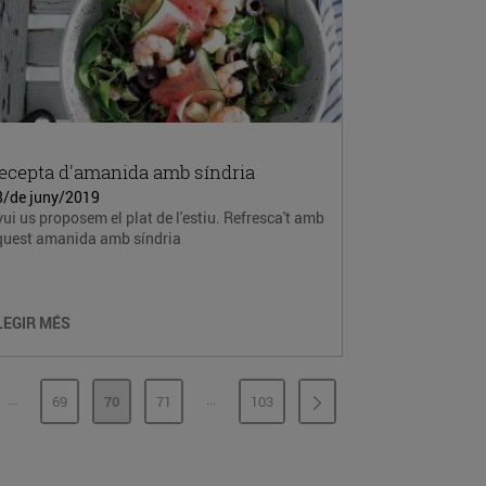
ecepta d'amanida amb síndria
8/de juny/2019
ui us proposem el plat de l'estiu. Refresca't amb
quest amanida amb síndria
LEGIR MÉS
...
...
69
70
71
103
PÀGINES INTERMÈDIES
PÀGINES INTERMÈDIES
INA
PÀGINA
PÀGINA
PÀGINA
PÀGINA