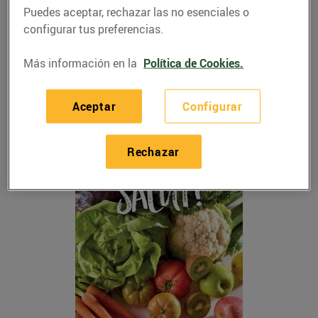
Puedes aceptar, rechazar las no esenciales o
de hacer y equilibradas, que te ayudarán a resolver
configurar tus preferencias.
dudas y comer bien y de forma saludable. Podrás
encontrar este completo catálogo en papel en
nuestros establecimientos, pero también puedes
Más información en la
Política de Cookies.
consultarlo online y descargarlo. No lo pienses más
y descárgate nuestro catálogo.
Aceptar
Configurar
Rechazar