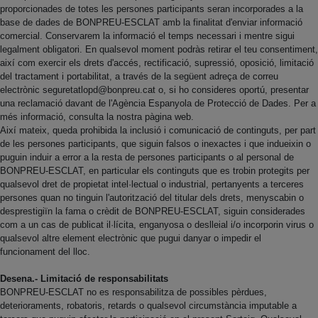
proporcionades de totes les persones participants seran incorporades a la
base de dades de BONPREU-ESCLAT amb la finalitat d'enviar informació
comercial. Conservarem la informació el temps necessari i mentre sigui
legalment obligatori. En qualsevol moment podràs retirar el teu consentiment,
així com exercir els drets d'accés, rectificació, supressió, oposició, limitació
del tractament i portabilitat, a través de la següent adreça de correu
electrònic
seguretatlopd@bonpreu.cat
o, si ho consideres oportú, presentar
una reclamació davant de l'Agència Espanyola de Protecció de Dades. Per a
més informació, consulta la nostra pàgina web.
Així mateix, queda prohibida la inclusió i comunicació de continguts, per part
de les persones participants, que siguin falsos o inexactes i que indueixin o
puguin induir a error a la resta de persones participants o al personal de
BONPREU-ESCLAT, en particular els continguts que es trobin protegits per
qualsevol dret de propietat intel·lectual o industrial, pertanyents a terceres
persones quan no tinguin l'autorització del titular dels drets, menyscabin o
desprestigiïn la fama o crèdit de BONPREU-ESCLAT, siguin considerades
com a un cas de publicat il·lícita, enganyosa o deslleial i/o incorporin virus o
qualsevol altre element electrònic que pugui danyar o impedir el
funcionament del lloc.
Desena.- Limitació de responsabilitats
BONPREU-ESCLAT no es responsabilitza de possibles pèrdues,
deterioraments, robatoris, retards o qualsevol circumstància imputable a