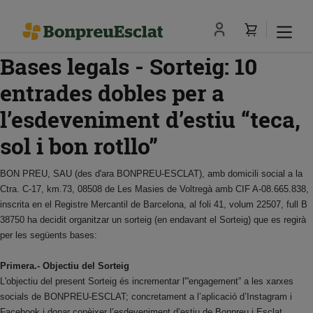
Bases legals - Sorteig: 10
entrades dobles per a
l’esdeveniment d’estiu “teca,
sol i bon rotllo”
BON PREU, SAU (des d'ara BONPREU-ESCLAT), amb domicili social a la
Ctra. C-17, km.73, 08508 de Les Masies de Voltregà amb CIF A-08.665.838,
inscrita en el Registre Mercantil de Barcelona, al foli 41, volum 22507, full B
38750 ha decidit organitzar un sorteig (en endavant el Sorteig) que es regirà
per les següents bases:
Primera.- Objectiu del Sorteig
L'objectiu del present Sorteig és incrementar l'”engagement” a les xarxes
socials de BONPREU-ESCLAT; concretament a l’aplicació d’Instagram i
Facebook i donar conèixer l’esdeveniment d’estiu de Bonpreu i Esclat.