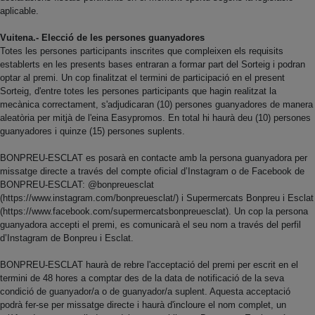
aplicable.
Vuitena.- Elecció de les persones guanyadores
Totes les persones participants inscrites que compleixen els requisits
establerts en les presents bases entraran a formar part del Sorteig i podran
optar al premi. Un cop finalitzat el termini de participació en el present
Sorteig, d'entre totes les persones participants que hagin realitzat la
mecànica correctament, s'adjudicaran (10) persones guanyadores de manera
aleatòria per mitjà de l'eina Easypromos. En total hi haurà deu (10) persones
guanyadores i quinze (15) persones suplents.
BONPREU-ESCLAT es posarà en contacte amb la persona guanyadora per
missatge directe a través del compte oficial d’Instagram o de Facebook de
BONPREU-ESCLAT: @bonpreuesclat
(https://www.instagram.com/bonpreuesclat/) i Supermercats Bonpreu i Esclat
(https://www.facebook.com/supermercatsbonpreuesclat). Un cop la persona
guanyadora accepti el premi, es comunicarà el seu nom a través del perfil
d’Instagram de Bonpreu i Esclat.
BONPREU-ESCLAT haurà de rebre l'acceptació del premi per escrit en el
termini de 48 hores a comptar des de la data de notificació de la seva
condició de guanyador/a o de guanyador/a suplent. Aquesta acceptació
podrà fer-se per missatge directe i haurà d'incloure el nom complet, un