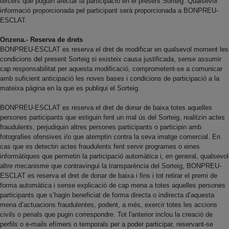
tercers que puguin afectar la participació en el present Sorteig. Qualsevol
informació proporcionada pel participant serà proporcionada a BONPREU-
ESCLAT.
Onzena.- Reserva de drets
BONPREU-ESCLAT es reserva el dret de modificar en qualsevol moment les
condicions del present Sorteig si existeix causa justificada, sense assumir
cap responsabilitat per aquesta modificació, comprometent-se a comunicar
amb suficient anticipació les noves bases i condicions de participació a la
mateixa pàgina en la que es publiqui el Sorteig.
BONPREU-ESCLAT es reserva el dret de donar de baixa totes aquelles
persones participants que estiguin fent un mal ús del Sorteig, realitzin actes
fraudulents, perjudiquin altres persones participants o participin amb
fotografies ofensives i/o que atemptin contra la seva imatge comercial. En
cas que es detectin actes fraudulents fent servir programes o eines
informàtiques que permetin la participació automàtica i, en general, qualsevol
altre mecanisme que contravingui la transparència del Sorteig, BONPREU-
ESCLAT es reserva el dret de donar de baixa i fins i tot retirar el premi de
forma automàtica i sense explicació de cap mena a totes aquelles persones
participants que s’hagin beneficiat de forma directa o indirecta d’aquesta
mena d’actuacions fraudulentes, podent, a més, exercir totes les accions
civils o penals que pugin correspondre. Tot l'anterior inclou la creació de
perfils o e-mails efímers o temporals per a poder participar, reservant-se