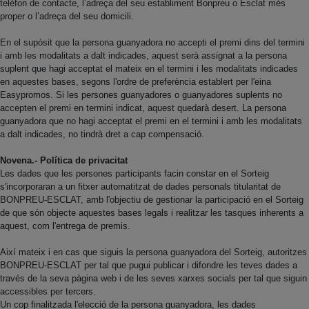
telèfon de contacte, l’adreça del seu establiment Bonpreu o Esclat més
proper o l’adreça del seu domicili.
En el supòsit que la persona guanyadora no accepti el premi dins del termini
i amb les modalitats a dalt indicades, aquest serà assignat a la persona
suplent que hagi acceptat el mateix en el termini i les modalitats indicades
en aquestes bases, segons l'ordre de preferència establert per l'eina
Easypromos. Si les persones guanyadores o guanyadores suplents no
accepten el premi en termini indicat, aquest quedarà desert. La persona
guanyadora que no hagi acceptat el premi en el termini i amb les modalitats
a dalt indicades, no tindrà dret a cap compensació.
Novena.- Política de privacitat
Les dades que les persones participants facin constar en el Sorteig
s'incorporaran a un fitxer automatitzat de dades personals titularitat de
BONPREU-ESCLAT, amb l'objectiu de gestionar la participació en el Sorteig
de que són objecte aquestes bases legals i realitzar les tasques inherents a
aquest, com l'entrega de premis.
Així mateix i en cas que siguis la persona guanyadora del Sorteig, autoritzes
BONPREU-ESCLAT per tal que pugui publicar i difondre les teves dades a
través de la seva pàgina web i de les seves xarxes socials per tal que siguin
accessibles per tercers.
Un cop finalitzada l'elecció de la persona guanyadora, les dades