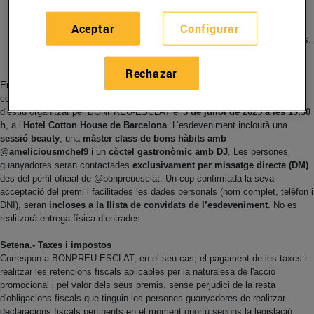
Seguir el perfil d'Instagram o Facebook de Bonpreu i Esclat.
Aceptar
Configurar
Fer "M’agrada" a la publicació del Sorteig i compartir-la a stories.
Comentar etiquetant 1 persona amb qui compartirà el premi.
Rechazar
Entre totes les persones participants que hagin complert aquestes
condicions, se sortejaran
10 entrades dobles
per assistir a l’esdeveniment
d’estiu organitzat per BONPREU-ESCLAT el
3 de juliol de 2025 a les 19:30
h
, a l’
Hotel Cotton House de Barcelona
.
L’esdeveniment inclourà una
sessió beauty
, una
màster class de bons hàbits amb
@ameliciousmchef9
i un
còctel gastronòmic amb DJ
.
Les persones
guanyadores seran contactades
exclusivament per missatge directe (DM)
des del perfil oficial de @bonpreuesclat. Un cop confirmada la seva
acceptació del premi i facilitades les dades personals (nom complet, telèfon i
DNI), seran
incloses a la llista de convidats de l’esdeveniment
. No es
realitzarà entrega física d’entrades.
Setena.- Taxes i impostos
Correspon a BONPREU-ESCLAT, en el seu cas, el pagament de les taxes i
realitzar les retencions fiscals aplicables per la naturalesa de l'acció
promocional i pel valor dels seus premis, sense perjudici de la resta
d'obligacions fiscals que tinguin les persones guanyadores de realitzar
declaracions fiscals pertinents en el moment oportú segons la legislació