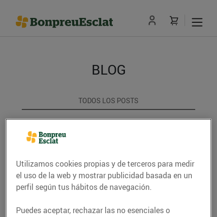
BLOG
TODOS LOS POSTS
ACTUALITAT
CONSELLS I HÀBITS SALUDABLES
Utilizamos cookies propias y de terceros para medir
ENERGIA
el uso de la web y mostrar publicidad basada en un
perfil según tus hábitos de navegación.
GASTRONOMIA I TRADICIONS
Puedes aceptar, rechazar las no esenciales o
RECEPTES