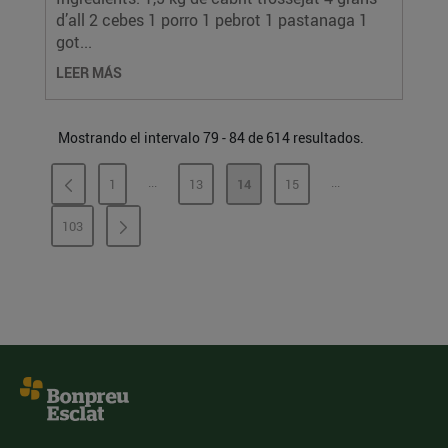
d’all 2 cebes 1 porro 1 pebrot 1 pastanaga 1
got...
LEER MÁS
Mostrando el intervalo 79 - 84 de 614 resultados.
...
...
1
13
14
15
PÁGINAS INTERMEDIAS
PÁGINAS INTERME
PÁGINA
PÁGINA
PÁGINA
PÁGINA
103
PÁGINA