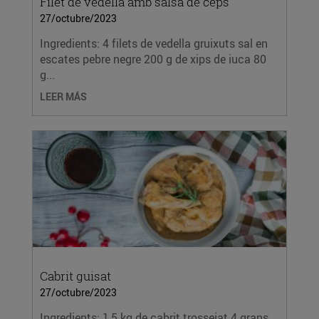
Filet de vedella amb salsa de ceps
27/octubre/2023
Ingredients: 4 filets de vedella gruixuts sal en
escates pebre negre 200 g de xips de iuca 80
g...
LEER MÁS
Cabrit guisat
27/octubre/2023
Ingredients: 1,5 kg de cabrit trossejat 4 grans