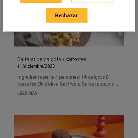
Rechazar
Saltejat de calçots i carxofes
11/diciembre/2023
Ingredients per a 4 persones: 16 calçots 8
carxofes Oli d'oliva Sal Pebre Salsa romesco ...
LEER MÁS