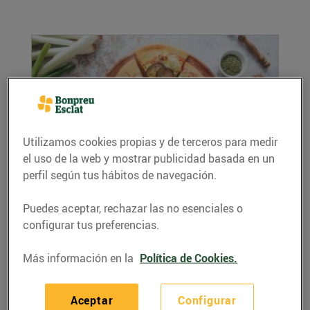
Utilizamos cookies propias y de terceros para medir
el uso de la web y mostrar publicidad basada en un
perfil según tus hábitos de navegación.
Pizza de calçots i albergínia
27/diciembre/2023
Puedes aceptar, rechazar las no esenciales o
Ingredients per a 4 persones: 1 base de pizza
configurar tus preferencias.
(comprada o feta a casa) 4 calçots, pelats i...
LEER MÁS
Más información en la
Política de Cookies.
Aceptar
Configurar