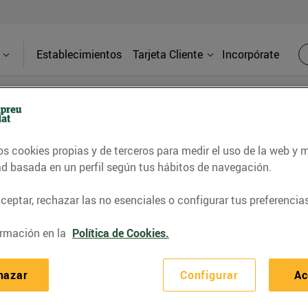
Establecimientos
Tarjeta Cliente
Incorpórate
BLOG
os cookies propias y de terceros para medir el uso de la web y 
ad basada en un perfil según tus hábitos de navegación.
contrar recetas, consejos nutricionales, información 
eptar, rechazar las no esenciales o configurar tus preferencias
e gastronomía de nuestro territorio y muchos otros t
rmación en la
Política de Cookies.
hazar
Configurar
Ac
ITAT
CONSELLS I HÀBITS SALUDABLES
ENERGIA
GASTRONOMI