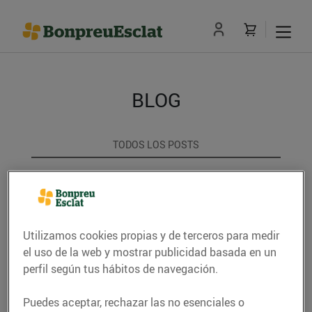
BLOG
TODOS LOS POSTS
ACTUALITAT
CONSELLS I HÀBITS SALUDABLES
Utilizamos cookies propias y de terceros para medir
ENERGIA
el uso de la web y mostrar publicidad basada en un
perfil según tus hábitos de navegación.
GASTRONOMIA I TRADICIONS
Puedes aceptar, rechazar las no esenciales o
RECEPTES