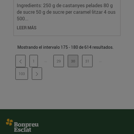
Ingredients: 250 g de castanyes pelades 80 g
de sucre 50 g de sucre per caramel·litzar 4 ous
500...
LEER MÁS
Mostrando el intervalo 175 - 180 de 614 resultados.
...
...
1
29
30
31
PÁGINAS INTERMEDIAS
PÁGINAS INTERME
PÁGINA
PÁGINA
PÁGINA
PÁGINA
103
PÁGINA