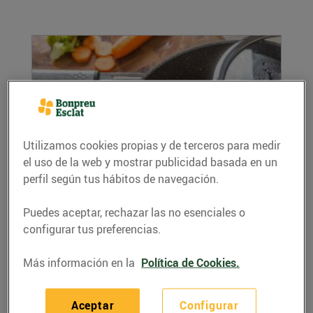
Utilizamos cookies propias y de terceros para medir
el uso de la web y mostrar publicidad basada en un
Cuina al vapor, saludable i nutritiva
perfil según tus hábitos de navegación.
11/noviembre/2021
Puedes aceptar, rechazar las no esenciales o
Cuinar al vapor té molts avantatges, ja que és
configurar tus preferencias.
una de les maneres més saludables que hi ha
de...
Más información en la
Política de Cookies.
LEER MÁS
Aceptar
Configurar