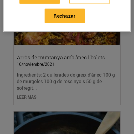
Rechazar
Arròs de muntanya amb ànec i bolets
10/noviembre/2021
Ingredients: 2 cullerades de greix d'ànec 100 g
de múrgoles 100 g de rossinyols 50 g de
sofregit...
LEER MÁS