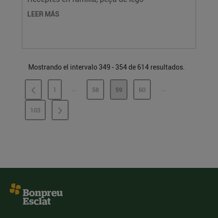
LEER MÁS
Mostrando el intervalo 349 - 354 de 614 resultados.
...
...
1
58
59
60
PÁGINAS INTERMEDIAS
PÁGINAS INTERME
PÁGINA
PÁGINA
PÁGINA
PÁGINA
103
PÁGINA