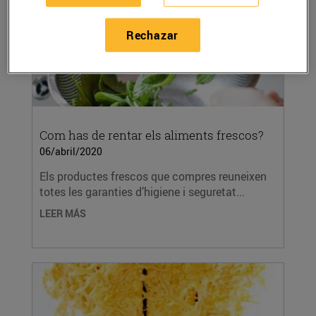
Rechazar
Com has de rentar els aliments frescos?
06/abril/2020
Els productes frescos que compres reuneixen
totes les garanties d’higiene i seguretat...
LEER MÁS