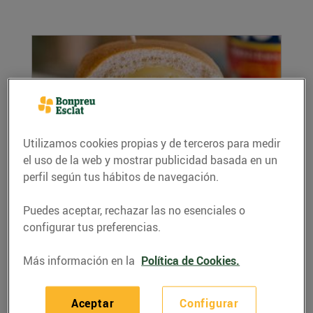
Utilizamos cookies propias y de terceros para medir
el uso de la web y mostrar publicidad basada en un
perfil según tus hábitos de navegación.
Sandvitx 'cubanito'
07/abril/2020
Puedes aceptar, rechazar las no esenciales o
Res millor que assaborir un bon entrepà mentre
configurar tus preferencias.
gaudeixes d'una pel·lícula assegut al sofà.
Amb...
Más información en la
Política de Cookies.
LEER MÁS
Aceptar
Configurar