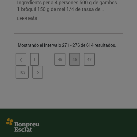
Ingredients per a 4 persones 500 g de gambes
1 bròquil 150 g de mel 1/4 de tassa de...
LEER MÁS
Mostrando el intervalo 271 - 276 de 614 resultados.
...
...
1
45
46
47
PÁGINAS INTERMEDIAS
PÁGINAS INTERME
PÁGINA
PÁGINA
PÁGINA
PÁGINA
103
PÁGINA