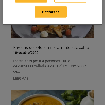
Rechazar
Raviolis de bolets amb formatge de cabra
16/octubre/2020
Ingredients per a 4 persones 100 g
de carbassa tallada a daus d'1 x 1 cm 200 g
de...
LEER MÁS