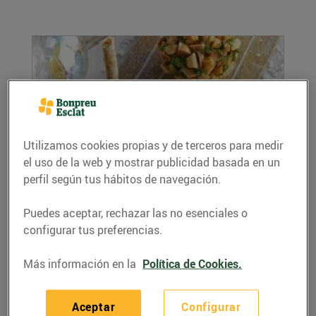
Utilizamos cookies propias y de terceros para medir
el uso de la web y mostrar publicidad basada en un
perfil según tus hábitos de navegación.
Boles de formatge de cabra farcides de
codonyat, fruita seca i herbes aromàtiques
21/octubre/2020
Puedes aceptar, rechazar las no esenciales o
configurar tus preferencias.
Ingredients per a 4 persones: 300 g de
formatge de cabra 120 g de codonyat 50 g de
Más información en la
Política de Cookies.
pinyons 50...
LEER MÁS
Aceptar
Configurar