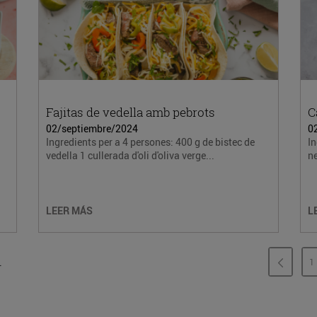
Fajitas de vedella amb pebrots
C
02/septiembre/2024
0
Ingredients per a 4 persones: 400 g de bistec de
In
vedella 1 cullerada d'oli d'oliva verge...
ne
LEER MÁS
L
.
1
P