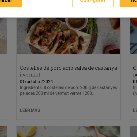
Costelles de porc amb salsa de castanya
C
i vermut
p
01/octubre/2024
0
Ingredients: 8 costelles de porc 200 g de castanyes
In
pelades 200 ml de vermut vermell 200...
(r
LEER MÁS
L