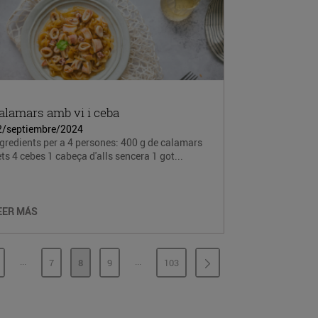
alamars amb vi i ceba
2/septiembre/2024
gredients per a 4 persones: 400 g de calamars
ts 4 cebes 1 cabeça d'alls sencera 1 got...
EER MÁS
...
...
7
8
9
103
PÁGINAS INTERMEDIAS
PÁGINAS INTERMEDIAS
ÁGINA
PÁGINA
PÁGINA
PÁGINA
PÁGINA