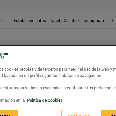
Establecimientos
Tarjeta Cliente
Incorpórate
BLOG
os cookies propias y de terceros para medir el uso de la web y 
contrar recetas, consejos nutricionales, información 
ad basada en un perfil según tus hábitos de navegación.
e gastronomía de nuestro territorio y muchos otros t
eptar, rechazar las no esenciales o configurar tus preferencias
rmación en la
Política de Cookies.
ITAT
CONSELLS I HÀBITS SALUDABLES
ENERGIA
GASTRONOMI
hazar
Configurar
Ac