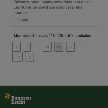
Préssecs, paraguaians, nectarines, platerines…
Les fruites de pinyol són delicioses i ens
aporten...
LEER MÁS
Mostrando el intervalo 115 - 120 de 614 resultados.
...
...
1
19
20
21
PÁGINAS INTERMEDIAS
PÁGINAS INTERME
PÁGINA
PÁGINA
PÁGINA
PÁGINA
103
PÁGINA