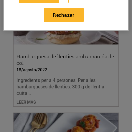
Rechazar
Hamburguesa de llenties amb amanida de
col
18/agosto/2022
Ingredients per a 4 persones: Per a les
hamburgueses de llenties: 300 g de llentia
cuita...
LEER MÁS