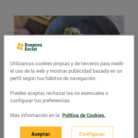
Utilizamos cookies propias y de terceros para medir
el uso de la web y mostrar publicidad basada en un
perfil según tus hábitos de navegación.
Filet de porc a la mostassa
24/agosto/2022
Puedes aceptar, rechazar las no esenciales o
Ingredients per a 4 persones: 800 g filet de
configurar tus preferencias.
porc 100 ml oli...
LEER MÁS
Más información en la
Política de Cookies.
Aceptar
Configurar