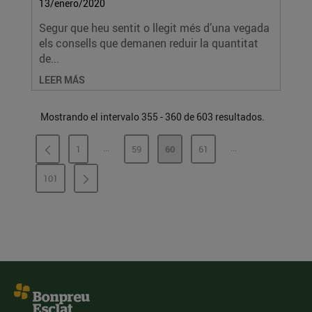
13/enero/2020
Segur que heu sentit o llegit més d’una vegada
els consells que demanen reduir la quantitat
de...
LEER MÁS
Mostrando el intervalo 355 - 360 de 603 resultados.
...
...
1
59
60
61
PÁGINAS INTERMEDIAS
PÁGINAS INTERME
PÁGINA
PÁGINA
PÁGINA
PÁGINA
101
PÁGINA