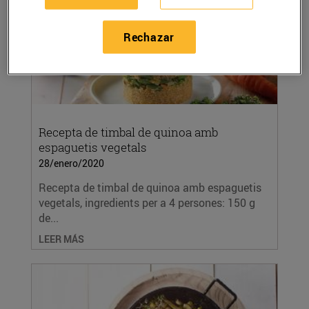
Rechazar
Recepta de timbal de quinoa amb
espaguetis vegetals
28/enero/2020
Recepta de timbal de quinoa amb espaguetis
vegetals, ingredients per a 4 persones: 150 g
de...
LEER MÁS