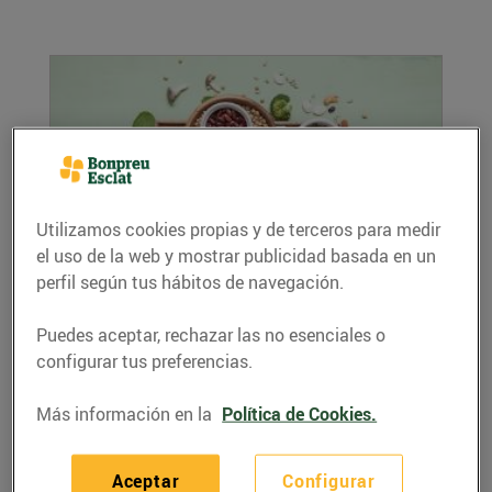
Utilizamos cookies propias y de terceros para medir
el uso de la web y mostrar publicidad basada en un
Les proteïnes, essencials per al cos humà
perfil según tus hábitos de navegación.
29/enero/2020
Puedes aceptar, rechazar las no esenciales o
Les proteïnes són una molècula molt abundant
configurar tus preferencias.
en l’organisme i molt important per al seu...
LEER MÁS
Más información en la
Política de Cookies.
Aceptar
Configurar