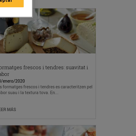
ormatges frescos i tendres: suavitat i
abor
3/enero/2020
s formatges frescos i tendres es caracteritzen pel
bor suau i la textura tova. En...
EER MÁS