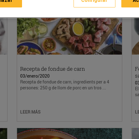
Recepta de fondue de carn
F
s
03/enero/2020
Recepta de fondue de carn, ingredients per a 4
0
persones: 250 g de llom de porc en un tros ...
El
sa
LEER MÁS
L