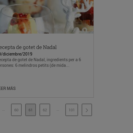
ecepta de gotet de Nadal
0/diciembre/2019
cepta de gotet de Nadal, ingredients per a 6
rsones: 6 melindros petits (de mida...
EER MÁS
...
...
60
61
62
101
PÁGINAS INTERMEDIAS
PÁGINAS INTERMEDIAS
INA
PÁGINA
PÁGINA
PÁGINA
PÁGINA