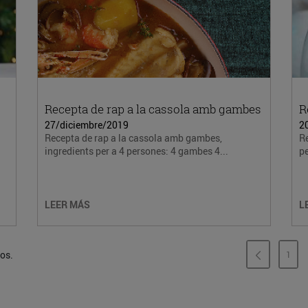
Recepta de rap a la cassola amb gambes
R
27/diciembre/2019
2
Recepta de rap a la cassola amb gambes,
Re
ingredients per a 4 persones: 4 gambes 4...
pe
LEER MÁS
L
dos.
1
PÁG