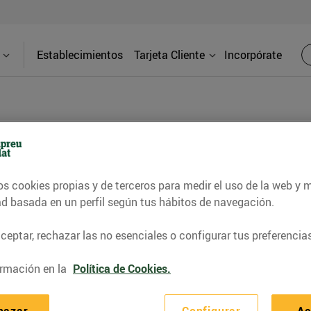
Establecimientos
Tarjeta Cliente
Incorpórate
BLOG
os cookies propias y de terceros para medir el uso de la web y 
contrar recetas, consejos nutricionales, información 
ad basada en un perfil según tus hábitos de navegación.
e gastronomía de nuestro territorio y muchos otros t
eptar, rechazar las no esenciales o configurar tus preferencias
rmación en la
Política de Cookies.
ITAT
CONSELLS I HÀBITS SALUDABLES
ENERGIA
GASTRONOMI
hazar
Configurar
Ac