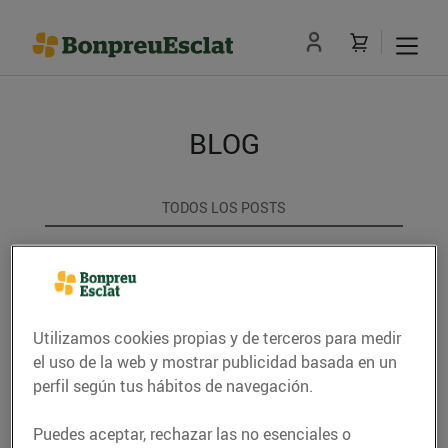
BLOG
TODOS LOS POSTS
ACTUALITAT
CONSELLS I HÀBITS SALUDABLES
Utilizamos cookies propias y de terceros para medir
ENERGIA
el uso de la web y mostrar publicidad basada en un
perfil según tus hábitos de navegación.
GASTRONOMIA I TRADICIONS
Puedes aceptar, rechazar las no esenciales o
RECEPTES