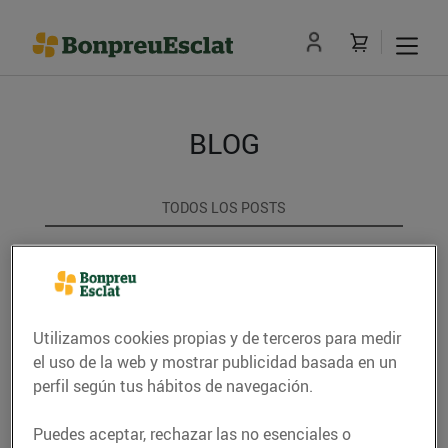
BLOG
TODOS LOS POSTS
ACTUALITAT
CONSELLS I HÀBITS SALUDABLES
Utilizamos cookies propias y de terceros para medir
ENERGIA
el uso de la web y mostrar publicidad basada en un
perfil según tus hábitos de navegación.
GASTRONOMIA I TRADICIONS
Puedes aceptar, rechazar las no esenciales o
RECEPTES