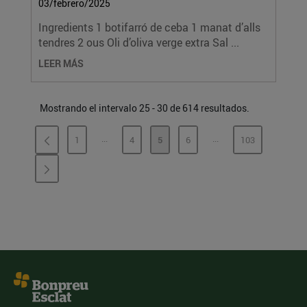
03/febrero/2025
Ingredients 1 botifarró de ceba 1 manat d’alls
tendres 2 ous Oli d’oliva verge extra Sal ...
LEER MÁS
Mostrando el intervalo 25 - 30 de 614 resultados.
...
...
1
4
5
6
103
PÁGINAS INTERMEDIAS
PÁGINAS INTERMEDI
PÁGINA
PÁGINA
PÁGINA
PÁGINA
PÁGINA