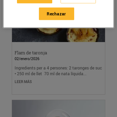
Rechazar
Flam de taronja
02/enero/2026
Ingredients per a 4 persones: 2 taronges de suc
• 250 ml de llet 70 ml de nata líquida...
LEER MÁS