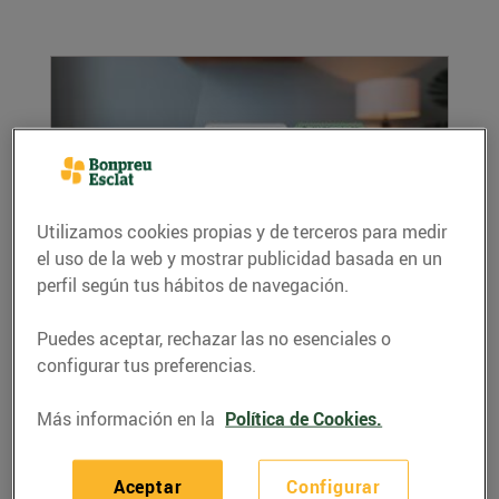
Utilizamos cookies propias y de terceros para medir
el uso de la web y mostrar publicidad basada en un
Dispositius intel·ligents per estalviar
perfil según tus hábitos de navegación.
energia a casa: petits canvis, grans
resultats
Puedes aceptar, rechazar las no esenciales o
07/enero/2026
configurar tus preferencias.
Vols reduir la teva factura elèctrica sense
Más información en la
Política de Cookies.
renunciar a la comoditat? Els dispositius...
LEER MÁS
Aceptar
Configurar